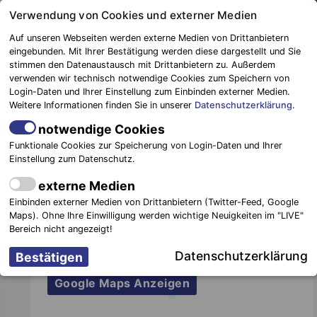
Springe
Verwendung von Cookies und externer Medien
zum
Auf unseren Webseiten werden externe Medien von Drittanbietern
Inhalt
eingebunden. Mit Ihrer Bestätigung werden diese dargestellt und Sie
stimmen den Datenaustausch mit Drittanbietern zu. Außerdem
Blaulichtreport
verwenden wir technisch notwendige Cookies zum Speichern von
Elbe-Elster
GERÄTEHAUS ORTSWEHR AHLSDORF
Login-Daten und Ihrer Einstellung zum Einbinden externer Medien.
Weitere Informationen finden Sie in unserer
Datenschutzerklärung
.
notwendige Cookies
Funktionale Cookies zur Speicherung von Login-Daten und Ihrer
Einstellung zum Datenschutz.
externe Medien
Durch klicken auf die Schaltfläche bestätigen
Einbinden externer Medien von Drittanbietern (Twitter-Feed, Google
Sie die unsere
Datenschutzerklärung
und
Maps). Ohne Ihre Einwilligung werden wichtige Neuigkeiten im "LIVE"
stimmen dem Datenaustausch mit
Bereich nicht angezeigt!
Drittanbietern zu.
Datenschutzerklärung
Google Maps Anzeigen