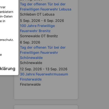
Tag der offenen Tür bei der
hrer
Freiwilligen Feuerwehr Lebusa
anbietern
Schlieben OT Lebusa
in-Daten
5 Sep. 2026 - 6 Sep. 2026
e in
100 Jahre Freiwillige
Feuerwehr Brenitz
Sonnewalde OT Brenitz
enschutz.
6 Sep. 2026
Tag der offenen Tür bei der
Freiwilligen Feuerwehr
re
Schönewalde
Schönewalde
klärung
12 Sep. 2026 - 13 Sep. 2026
30 Jahre Feuerwehrmuseum
Finsterwalde
Finsterwalde