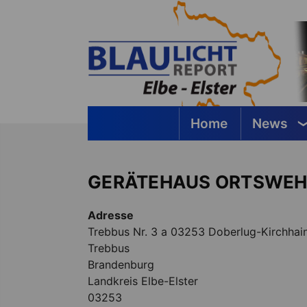
Springe
zum
Inhalt
Home
News
Blaulichtreport Elbe-Elster
GERÄTEHAUS ORTSWEH
Adresse
Trebbus Nr. 3 a 03253 Doberlug-Kirchhai
Trebbus
Brandenburg
Landkreis Elbe-Elster
03253