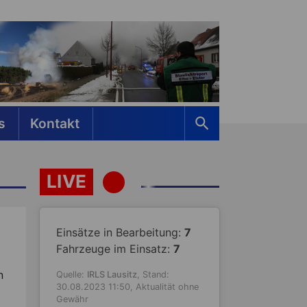
s
Kontakt
LIVE
Einsätze in Bearbeitung:
7
Fahrzeuge im Einsatz:
7
n
Quelle:
IRLS Lausitz
, Stand:
30.08.2023 11:50, Aktualität ohne
Gewähr