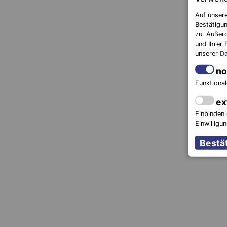
Auf unsere
Bestätigun
zu. Außer
und Ihrer 
unserer
Da
no
Funktional
ex
Einbinden 
Einwilligu