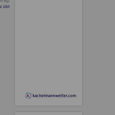
itrag:
z übt