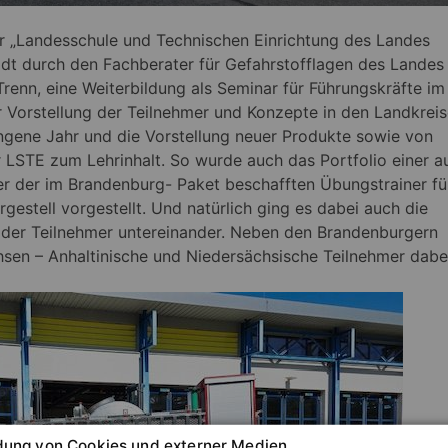
 „Landesschule und Technischen Einrichtung des Landes
adt durch den Fachberater für Gefahrstofflagen des Landes
nn, eine Weiterbildung als Seminar für Führungskräfte im
 Vorstellung der Teilnehmer und Konzepte in den Landkrei
ngene Jahr und die Vorstellung neuer Produkte sowie von
LSTE zum Lehrinhalt. So wurde auch das Portfolio einer a
ner der im Brandenburg- Paket beschafften Übungstrainer fü
estell vorgestellt. Und natürlich ging es dabei auch die
der Teilnehmer untereinander. Neben den Brandenburgern
hsen – Anhaltinische und Niedersächsische Teilnehmer dabe
ung von Cookies und externer Medien