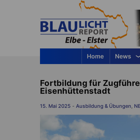
Springe
zum
Inhalt
Home
News
Blaulichtreport Elbe-Elster
Fortbildung für Zugführe
Eisenhüttenstadt
15. Mai 2025
-
Ausbildung & Übungen
,
N