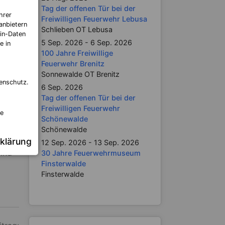
Tag der offenen Tür bei der
hrer
Freiwilligen Feuerwehr Lebusa
anbietern
Schlieben OT Lebusa
in-Daten
5 Sep. 2026 - 6 Sep. 2026
e in
100 Jahre Freiwillige
Feuerwehr Brenitz
Sonnewalde OT Brenitz
enschutz.
6 Sep. 2026
Tag der offenen Tür bei der
Freiwilligen Feuerwehr
re
Schönewalde
orf,
Schönewalde
klärung
12 Sep. 2026 - 13 Sep. 2026
sind
30 Jahre Feuerwehrmuseum
Finsterwalde
Finsterwalde