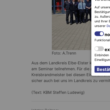
Auf unsere
Bestätigun
zu. Außer
und Ihrer 
unserer
Da
no
Funktional
ex
Foto: A.Trenn
Einbinden 
Einwilligu
Aus dem Landkreis Elbe-Elster konnten z
am Seminar teilnehmen. Für die aufgebrac
Kreisbrandmeister bei diesen Einsatzkräf
sicher auch bei uns im Landkreis zu vermit
(Text: KBM Steffen Ludewig)