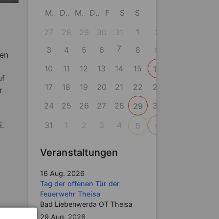
M
D
M
D
F
S
S
27
28
29
30
31
1
2
7
3
4
5
6
8
9
sen
10
11
12
13
14
15
16
uf
17
18
19
20
21
22
23
r
24
25
26
27
28
30
29
i.
31
1
2
3
4
5
6
Veranstaltungen
16 Aug. 2026
Tag der offenen Tür der
Feuerwehr Theisa
Bad Liebenwerda OT Theisa
29 Aug. 2026