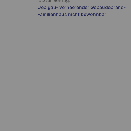
Beitragsnavigation
letzter Beitrag:
Uebigau- verheerender Gebäudebrand-
Familienhaus nicht bewohnbar