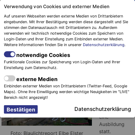
Springe
Verwendung von Cookies und externer Medien
zum
Auf unseren Webseiten werden externe Medien von Drittanbietern
Inhalt
eingebunden. Mit Ihrer Bestätigung werden diese dargestellt und Sie
stimmen den Datenaustausch mit Drittanbietern zu. Außerdem
Blaulichtreport
verwenden wir technisch notwendige Cookies zum Speichern von
Elbe-Elster
Ausbildung: Wohnungs- und
Login-Daten und Ihrer Einstellung zum Einbinden externer Medien.
Weitere Informationen finden Sie in unserer
Datenschutzerklärung
.
Kellerbrände in Falkenberg/Elster
notwendige Cookies
18. Juli 2015
-
Einsätze
Funktionale Cookies zur Speicherung von Login-Daten und Ihrer
Einstellung zum Datenschutz.
Falkenberg.
externe Medien
Am
Einbinden externer Medien von Drittanbietern (Twitter-Feed, Google
Freitagabend,
Maps). Ohne Ihre Einwilligung werden wichtige Neuigkeiten im "LIVE"
den 17.07.2015
Bereich nicht angezeigt!
fand in
Datenschutzerklärung
Falkenberg
eine
Ausbildung
statt.
Foto: Blaulichtreport Elbe Elster