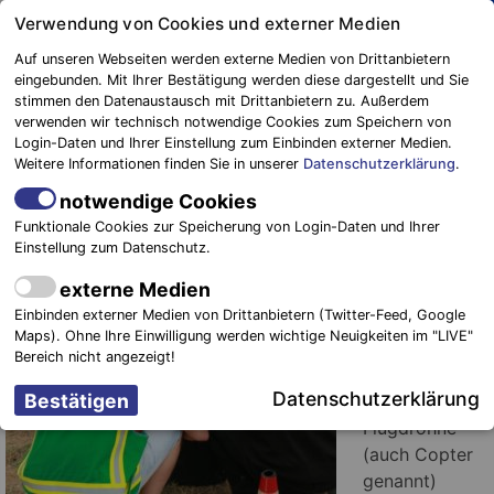
Springe
Verwendung von Cookies und externer Medien
zum
Auf unseren Webseiten werden externe Medien von Drittanbietern
Inhalt
eingebunden. Mit Ihrer Bestätigung werden diese dargestellt und Sie
stimmen den Datenaustausch mit Drittanbietern zu. Außerdem
Blaulichtreport
verwenden wir technisch notwendige Cookies zum Speichern von
Elbe-Elster
Blaulichtreport kooperiert mit
Login-Daten und Ihrer Einstellung zum Einbinden externer Medien.
Weitere Informationen finden Sie in unserer
Datenschutzerklärung
.
Drohnen Expertise
notwendige Cookies
12. Juli 2019
-
Einsätze
Funktionale Cookies zur Speicherung von Login-Daten und Ihrer
Einstellung zum Datenschutz.
Landkreis
externe Medien
Elbe – Elster.
Einbinden externer Medien von Drittanbietern (Twitter-Feed, Google
Immer mehr
Maps). Ohne Ihre Einwilligung werden wichtige Neuigkeiten im "LIVE"
Feuerwehren
Bereich nicht angezeigt!
überlegen sich,
Datenschutzerklärung
eine
Flugdrohne
(auch Copter
genannt)