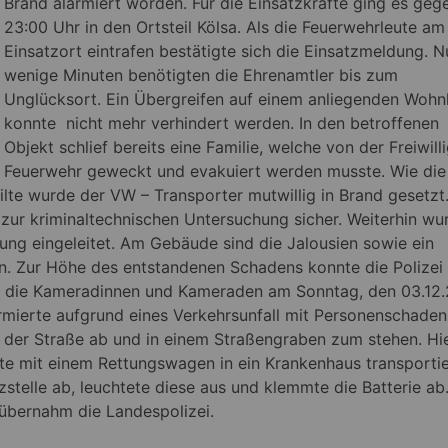
Brand alarmiert worden. Für die Einsatzkräfte ging es geg
23:00 Uhr in den Ortsteil Kölsa.
Als die Feuerwehrleute am
Einsatzort eintrafen bestätigte sich die Einsatzmeldung. N
wenige Minuten benötigten die Ehrenamtler bis zum
Unglücksort. Ein Übergreifen auf einem anliegenden Woh
konnte nicht mehr verhindert werden. In den betroffenen
Objekt schlief bereits eine Familie, welche von der Freiwill
Feuerwehr geweckt und evakuiert werden musste. Wie die
eilte wurde der VW – Transporter mutwillig in Brand gesetzt
 zur kriminaltechnischen Untersuchung sicher. Weiterhin wu
tung eingeleitet. Am Gebäude sind die Jalousien sowie ein
n. Zur Höhe des entstandenen Schadens konnte die Polizei
r die Kameradinnen und Kameraden am Sonntag, den 03.12.
armierte aufgrund eines Verkehrsunfall mit Personenschade
 der Straße ab und in einem Straßengraben zum stehen. Hi
ste mit einem Rettungswagen in ein Krankenhaus transportie
stelle ab, leuchtete diese aus und klemmte die Batterie ab
übernahm die Landespolizei.