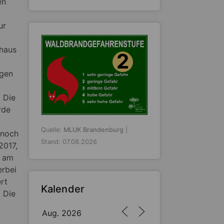
en
ur
nhaus
2
igen
. Die
rde
Quelle:
MLUK Brandenburg
|
 noch
Stand: 07.08.2026
2017,
n am
erbei
rt
Kalender
. Die
Aug. 2026