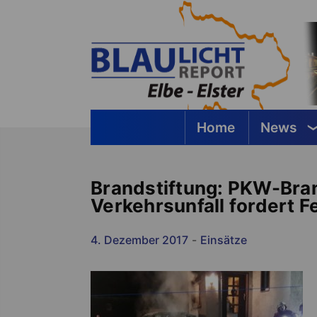
Springe
zum
Inhalt
Home
News
Blaulichtreport Elbe-Elster
Brandstiftung: PKW-Bran
Verkehrsunfall fordert 
4. Dezember 2017
-
Einsätze