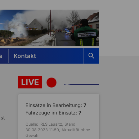
s
Kontakt
LIVE
Einsätze in Bearbeitung:
7
Fahrzeuge im Einsatz:
7
st
Quelle:
IRLS Lausitz
, Stand:
30.08.2023 11:50, Aktualität ohne
–
Gewähr