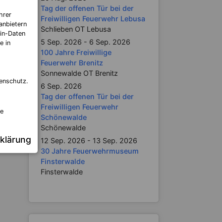
itrag:
Tag der offenen Tür bei der
schen
hrer
Freiwilligen Feuerwehr Lebusa
anbietern
zisten
Schlieben OT Lebusa
in-Daten
5 Sep. 2026 - 6 Sep. 2026
e in
100 Jahre Freiwillige
Feuerwehr Brenitz
Sonnewalde OT Brenitz
enschutz.
6 Sep. 2026
Tag der offenen Tür bei der
Freiwilligen Feuerwehr
re
Schönewalde
Schönewalde
klärung
12 Sep. 2026 - 13 Sep. 2026
30 Jahre Feuerwehrmuseum
Finsterwalde
Finsterwalde