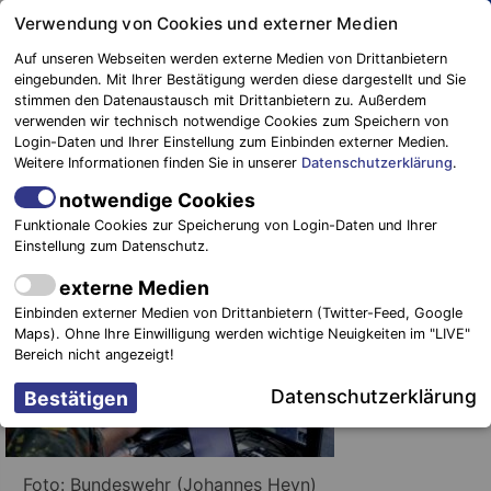
Springe
Verwendung von Cookies und externer Medien
zum
Auf unseren Webseiten werden externe Medien von Drittanbietern
Inhalt
eingebunden. Mit Ihrer Bestätigung werden diese dargestellt und Sie
stimmen den Datenaustausch mit Drittanbietern zu. Außerdem
Blaulichtreport
verwenden wir technisch notwendige Cookies zum Speichern von
Elbe-Elster
Bundesweit einzigartige Technik in
Login-Daten und Ihrer Einstellung zum Einbinden externer Medien.
Weitere Informationen finden Sie in unserer
Datenschutzerklärung
.
der Region stationiert
notwendige Cookies
26. März 2020
-
Einsätze
Funktionale Cookies zur Speicherung von Login-Daten und Ihrer
Einstellung zum Datenschutz.
externe Medien
Einbinden externer Medien von Drittanbietern (Twitter-Feed, Google
Maps). Ohne Ihre Einwilligung werden wichtige Neuigkeiten im "LIVE"
Bereich nicht angezeigt!
Datenschutzerklärung
Foto: Bundeswehr (Johannes Heyn)