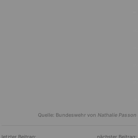
..
.
.
.
.
.
Quelle: Bundeswehr von
Nathalie Passon
Beitragsnavigation
letzter Beitrag:
nächster Beitrag: