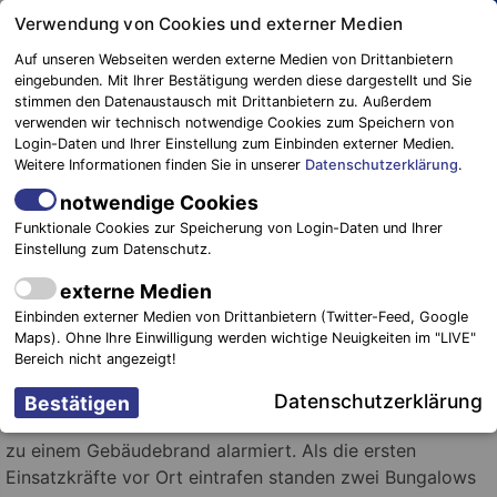
Springe
Verwendung von Cookies und externer Medien
zum
Auf unseren Webseiten werden externe Medien von Drittanbietern
Inhalt
eingebunden. Mit Ihrer Bestätigung werden diese dargestellt und Sie
stimmen den Datenaustausch mit Drittanbietern zu. Außerdem
Blaulichtreport
verwenden wir technisch notwendige Cookies zum Speichern von
Elbe-Elster
Bungalows und Garage brennen
Login-Daten und Ihrer Einstellung zum Einbinden externer Medien.
Weitere Informationen finden Sie in unserer
Datenschutzerklärung
.
nieder
notwendige Cookies
30. September 2019
-
Einsätze
Funktionale Cookies zur Speicherung von Login-Daten und Ihrer
Einstellung zum Datenschutz.
Amt
externe Medien
Foto: Blaulichtreport Elbe-Elster
Einbinden externer Medien von Drittanbietern (Twitter-Feed, Google
Maps). Ohne Ihre Einwilligung werden wichtige Neuigkeiten im "LIVE"
Bereich nicht angezeigt!
Schlieben/Dahme Mark (TF).
Am Freitagabend des 27.
September kurz nach 21:30 Uhr wurden zahlreiche
Datenschutzerklärung
Feuerwehren in und um die Gemeinde Lebusa nach Körba
zu einem Gebäudebrand alarmiert. Als die ersten
Einsatzkräfte vor Ort eintrafen standen zwei Bungalows