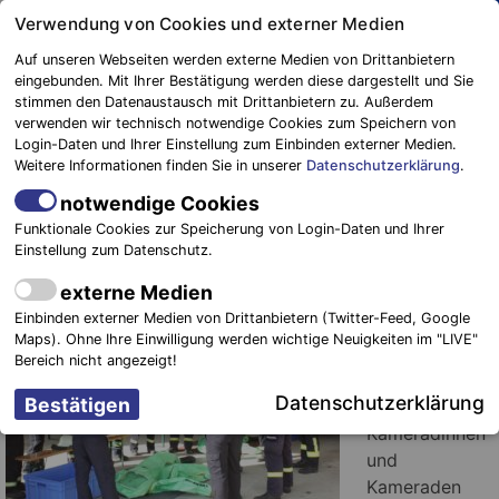
Springe
Verwendung von Cookies und externer Medien
zum
Auf unseren Webseiten werden externe Medien von Drittanbietern
Inhalt
eingebunden. Mit Ihrer Bestätigung werden diese dargestellt und Sie
stimmen den Datenaustausch mit Drittanbietern zu. Außerdem
Blaulichtreport
verwenden wir technisch notwendige Cookies zum Speichern von
Elbe-Elster
CSA Fortbildung in Herzberg/E. &
Login-Daten und Ihrer Einstellung zum Einbinden externer Medien.
Weitere Informationen finden Sie in unserer
Datenschutzerklärung
.
Brandismulationsanlage in Uebigau –
Wahrenbrück
notwendige Cookies
Funktionale Cookies zur Speicherung von Login-Daten und Ihrer
Einstellung zum Datenschutz.
15. April 2016
-
Einsätze
externe Medien
Einbinden externer Medien von Drittanbietern (Twitter-Feed, Google
Maps). Ohne Ihre Einwilligung werden wichtige Neuigkeiten im "LIVE"
Herzberg/E.
Bereich nicht angezeigt!
Mit Spannung
Datenschutzerklärung
erwarteten die
Kameradinnen
und
Kameraden