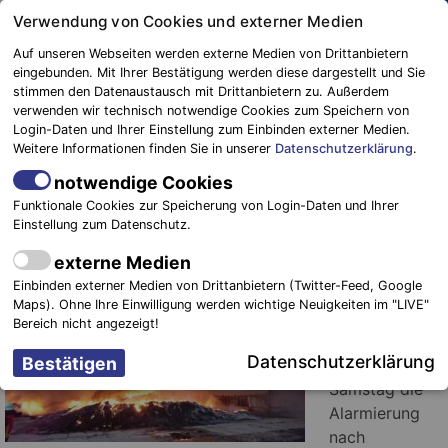
Springe
Verwendung von Cookies und externer Medien
zum
Auf unseren Webseiten werden externe Medien von Drittanbietern
Inhalt
eingebunden. Mit Ihrer Bestätigung werden diese dargestellt und Sie
stimmen den Datenaustausch mit Drittanbietern zu. Außerdem
Blaulichtreport
verwenden wir technisch notwendige Cookies zum Speichern von
Elbe-Elster
Einsatzkräfte aus Elbe – Elster zur
Login-Daten und Ihrer Einstellung zum Einbinden externer Medien.
Weitere Informationen finden Sie in unserer
Datenschutzerklärung
.
Unterstützung bei Großbrand in
Senftenberg im Einsatz
notwendige Cookies
Funktionale Cookies zur Speicherung von Login-Daten und Ihrer
Einstellung zum Datenschutz.
28. Juli 2018
-
Einsätze
externe Medien
Landkreis
Einbinden externer Medien von Drittanbietern (Twitter-Feed, Google
Elbe – Elster.
Maps). Ohne Ihre Einwilligung werden wichtige Neuigkeiten im "LIVE"
Gegen 07:00
Bereich nicht angezeigt!
Uhr folgte am
Datenschutzerklärung
heutigen
Samstag die
Alarmierung
nach