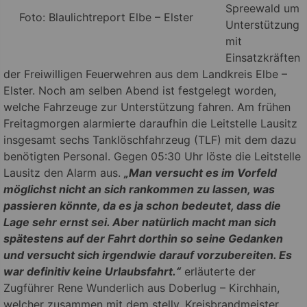
Spreewald um
Foto: Blaulichtreport Elbe – Elster
Unterstützung
mit
Einsatzkräften
der Freiwilligen Feuerwehren aus dem Landkreis Elbe –
Elster. Noch am selben Abend ist festgelegt worden,
welche Fahrzeuge zur Unterstützung fahren. Am frühen
Freitagmorgen alarmierte daraufhin die Leitstelle Lausitz
insgesamt sechs Tanklöschfahrzeug (TLF) mit dem dazu
benötigten Personal. Gegen 05:30 Uhr löste die Leitstelle
Lausitz den Alarm aus.
„Man versucht es im Vorfeld
möglichst nicht an sich rankommen zu lassen, was
passieren könnte, da es ja schon bedeutet, dass die
Lage sehr ernst sei. Aber natürlich macht man sich
spätestens auf der Fahrt dorthin so seine Gedanken
und versucht sich irgendwie darauf vorzubereiten. Es
war definitiv keine Urlaubsfahrt.“
erläuterte der
Zugführer Rene Wunderlich aus Doberlug – Kirchhain,
welcher zusammen mit dem stellv. Kreisbrandmeister