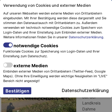
Springe
Verwendung von Cookies und externer Medien
zum
Auf unseren Webseiten werden externe Medien von Drittanbietern
Inhalt
eingebunden. Mit Ihrer Bestätigung werden diese dargestellt und Sie
stimmen den Datenaustausch mit Drittanbietern zu. Außerdem
Blaulichtreport
verwenden wir technisch notwendige Cookies zum Speichern von
Elbe-Elster
Einsatzkräfte wohlbehalten aus
Login-Daten und Ihrer Einstellung zum Einbinden externer Medien.
Weitere Informationen finden Sie in unserer
Datenschutzerklärung
.
Lieberose zurück
notwendige Cookies
9. Juli 2018
-
Einsätze
Funktionale Cookies zur Speicherung von Login-Daten und Ihrer
Einstellung zum Datenschutz.
Landkreis
externe Medien
Elbe –
Einbinden externer Medien von Drittanbietern (Twitter-Feed, Google
Elster.
Bereits
Maps). Ohne Ihre Einwilligung werden wichtige Neuigkeiten im "LIVE"
am
Bereich nicht angezeigt!
vergangenen
Datenschutzerklärung
Donnerstag
bat der
Landkreis
Dahme