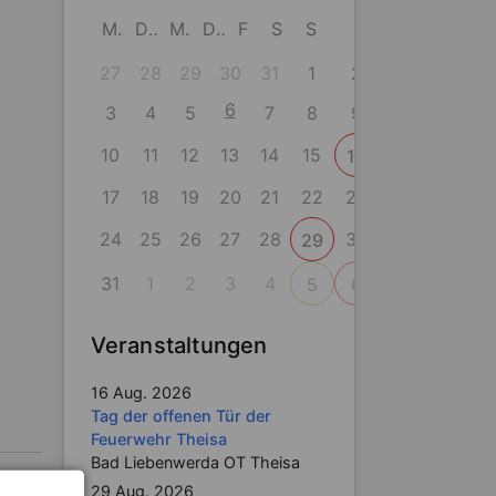
M
D
M
D
F
S
S
27
28
29
30
31
1
2
6
3
4
5
7
8
9
10
11
12
13
14
15
16
17
18
19
20
21
22
23
24
25
26
27
28
30
29
31
1
2
3
4
5
6
Veranstaltungen
16 Aug. 2026
Tag der offenen Tür der
Feuerwehr Theisa
Bad Liebenwerda OT Theisa
29 Aug. 2026
itrag: