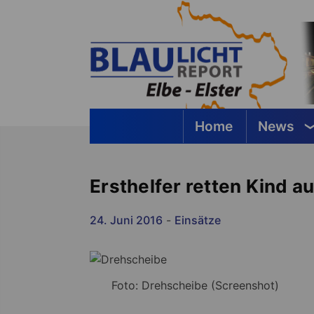
Springe
zum
Inhalt
Home
News
Blaulichtreport Elbe-Elster
Ersthelfer retten Kind a
24. Juni 2016
-
Einsätze
Foto: Drehscheibe (Screenshot)