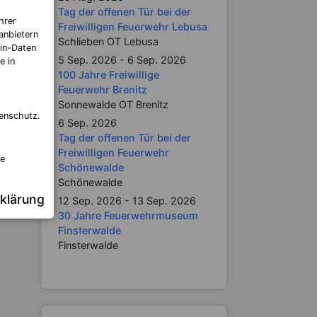
Tag der offenen Tür bei der
ädchen
hrer
Freiwilligen Feuerwehr Lebusa
walde
anbietern
Schlieben OT Lebusa
in-Daten
5 Sep. 2026 - 6 Sep. 2026
e in
100 Jahre Freiwillige
Feuerwehr Brenitz
Sonnewalde OT Brenitz
enschutz.
6 Sep. 2026
Tag der offenen Tür bei der
Freiwilligen Feuerwehr
re
Schönewalde
Schönewalde
klärung
12 Sep. 2026 - 13 Sep. 2026
30 Jahre Feuerwehrmuseum
Finsterwalde
Finsterwalde