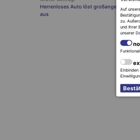
Herrenloses Auto löst großangelegte Suc
Auf unsere
aus
Bestätigun
zu. Außer
und Ihrer 
unserer
Da
no
Funktional
ex
Einbinden 
Einwilligu