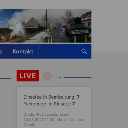
s
Kontakt
LIVE
Einsätze in Bearbeitung:
7
Fahrzeuge im Einsatz:
7
r
Quelle:
IRLS Lausitz
, Stand:
30.08.2023 11:50, Aktualität ohne
Gewähr