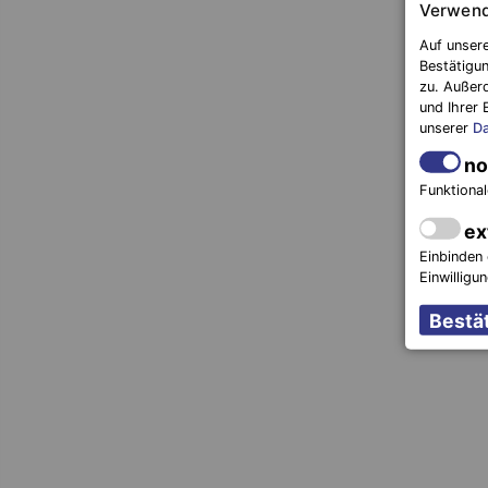
Verwend
Auf unsere
Bestätigun
zu. Außer
und Ihrer 
unserer
Da
no
Funktional
ex
Einbinden 
Einwilligu