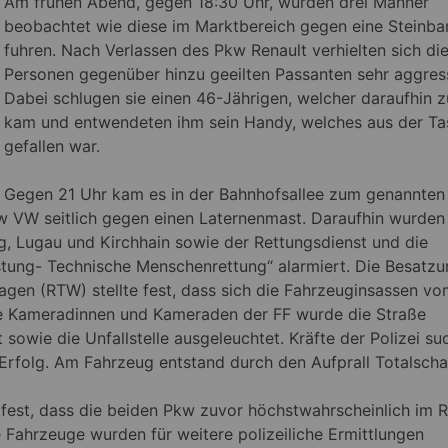
Am frühen Abend, gegen 18:30 Uhr, wurden drei Männer
beobachtet wie diese im Marktbereich gegen eine Steinba
fuhren. Nach Verlassen des Pkw Renault verhielten sich di
Personen gegenüber hinzu geeilten Passanten sehr aggress
Dabei schlugen sie einen 46-Jährigen, welcher daraufhin zu
kam und entwendeten ihm sein Handy, welches aus der T
gefallen war.
Gegen 21 Uhr kam es in der Bahnhofsallee zum genannten
Pkw VW seitlich gegen einen Laternenmast. Daraufhin wurden
g, Lugau und Kirchhain sowie der Rettungsdienst und die
istung- Technische Menschenrettung“ alarmiert. Die Besatz
agen (RTW) stellte fest, dass sich die Fahrzeuginsassen vo
ie Kameradinnen und Kameraden der FF wurde die Straße
 sowie die Unfallstelle ausgeleuchtet. Kräfte der Polizei su
rfolg. Am Fahrzeug entstand durch den Aufprall Totalscha
fest, dass die beiden Pkw zuvor höchstwahrscheinlich im 
 Fahrzeuge wurden für weitere polizeiliche Ermittlungen