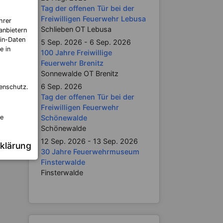
Tag der offenen Tür bei der
Freiwilligen Feuerwehr Lebusa
hrer
Schlieben OT Lebusa
anbietern
in-Daten
5 Sep. 2026 - 6 Sep. 2026
e in
100 Jahre Freiwillige
Feuerwehr Brenitz
Sonnewalde OT Brenitz
6 Sep. 2026
enschutz.
Tag der offenen Tür bei der
Freiwilligen Feuerwehr
Schönewalde
re
Schönewalde
12 Sep. 2026 - 13 Sep. 2026
klärung
30 Jahre Feuerwehrmuseum
Finsterwalde
Finsterwalde