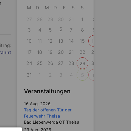
n
M
D
M
D
F
S
S
27
28
29
30
31
1
2
6
3
4
5
7
8
9
10
11
12
13
14
15
16
itrag:
17
18
19
20
21
22
23
rannt
24
25
26
27
28
30
29
31
1
2
3
4
5
6
Veranstaltungen
16 Aug. 2026
Tag der offenen Tür der
Feuerwehr Theisa
Bad Liebenwerda OT Theisa
29 Aug. 2026