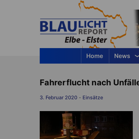
Springe
zum
Inhalt
Home
News
Blaulichtreport Elbe-Elster
Fahrerflucht nach Unfäl
3. Februar 2020
-
Einsätze