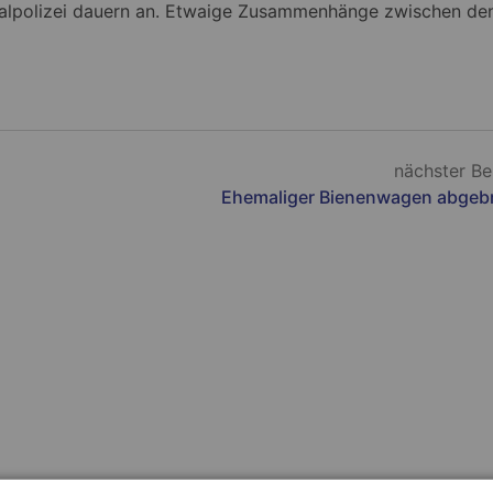
minalpolizei dauern an. Etwaige Zusammenhänge zwischen de
nächster Be
Ehemaliger Bienenwagen abgeb