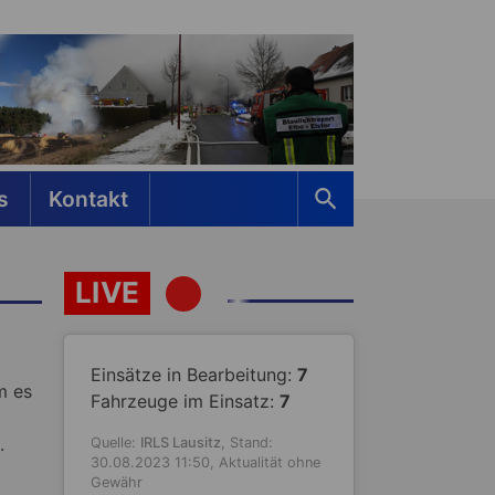
s
Kontakt
LIVE
Einsätze in Bearbeitung:
7
m es
Fahrzeuge im Einsatz:
7
.
Quelle:
IRLS Lausitz
, Stand:
30.08.2023 11:50, Aktualität ohne
Gewähr