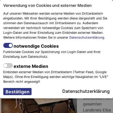
Springe
Verwendung von Cookies und externer Medien
zum
Auf unseren Webseiten werden externe Medien von Drittanbietern
Inhalt
eingebunden. Mit Ihrer Bestätigung werden diese dargestellt und Sie
stimmen den Datenaustausch mit Drittanbietern zu. Außerdem
Blaulichtreport
verwenden wir technisch notwendige Cookies zum Speichern von
Elbe-Elster
Feuerwehr – Kreisausbildung: Die
Login-Daten und Ihrer Einstellung zum Einbinden externer Medien.
Weitere Informationen finden Sie in unserer
Datenschutzerklärung
.
harte Arbeit wurde belohnt
notwendige Cookies
29. November 2016
-
Einsätze
Funktionale Cookies zur Speicherung von Login-Daten und Ihrer
Einstellung zum Datenschutz.
Schönborn.
externe Medien
Die Ausbildung
Einbinden externer Medien von Drittanbietern (Twitter-Feed, Google
der Feuerwehr
Maps). Ohne Ihre Einwilligung werden wichtige Neuigkeiten im "LIVE"
– Einsatzkräfte
Bereich nicht angezeigt!
hat einen
Datenschutzerklärung
hohen
Stellenwert im
gesamten
Landkreis Elbe