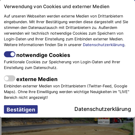
Springe
Verwendung von Cookies und externer Medien
zum
Auf unseren Webseiten werden externe Medien von Drittanbietern
Inhalt
eingebunden. Mit Ihrer Bestätigung werden diese dargestellt und Sie
stimmen den Datenaustausch mit Drittanbietern zu. Außerdem
Blaulichtreport
verwenden wir technisch notwendige Cookies zum Speichern von
Elbe-Elster
Feuerwehreinsatz nach Arbeitsunfall:
Login-Daten und Ihrer Einstellung zum Einbinden externer Medien.
Weitere Informationen finden Sie in unserer
Datenschutzerklärung
.
52-Jährige Person verletzt
notwendige Cookies
9. August 2017
-
Einsätze
Funktionale Cookies zur Speicherung von Login-Daten und Ihrer
Einstellung zum Datenschutz.
externe Medien
Einbinden externer Medien von Drittanbietern (Twitter-Feed, Google
Maps). Ohne Ihre Einwilligung werden wichtige Neuigkeiten im "LIVE"
Bereich nicht angezeigt!
Datenschutzerklärung