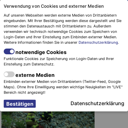
Springe
Verwendung von Cookies und externer Medien
zum
Auf unseren Webseiten werden externe Medien von Drittanbietern
Inhalt
eingebunden. Mit Ihrer Bestätigung werden diese dargestellt und Sie
stimmen den Datenaustausch mit Drittanbietern zu. Außerdem
Blaulichtreport
verwenden wir technisch notwendige Cookies zum Speichern von
Elbe-Elster
Finsterwalde: Großeinsatz in
Login-Daten und Ihrer Einstellung zum Einbinden externer Medien.
Weitere Informationen finden Sie in unserer
Datenschutzerklärung
.
Sängerstadt dauert an
notwendige Cookies
24. Mai 2021
-
Einsätze
Funktionale Cookies zur Speicherung von Login-Daten und Ihrer
Einstellung zum Datenschutz.
externe Medien
Einbinden externer Medien von Drittanbietern (Twitter-Feed, Google
Maps). Ohne Ihre Einwilligung werden wichtige Neuigkeiten im "LIVE"
Bereich nicht angezeigt!
Datenschutzerklärung