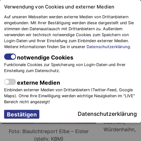
Springe
Verwendung von Cookies und externer Medien
zum
Auf unseren Webseiten werden externe Medien von Drittanbietern
Inhalt
eingebunden. Mit Ihrer Bestätigung werden diese dargestellt und Sie
stimmen den Datenaustausch mit Drittanbietern zu. Außerdem
Blaulichtreport
verwenden wir technisch notwendige Cookies zum Speichern von
Elbe-Elster
Gebäudebrand in voller Ausdehnung
Login-Daten und Ihrer Einstellung zum Einbinden externer Medien.
Weitere Informationen finden Sie in unserer
Datenschutzerklärung
.
15. August 2016
-
Einsätze
notwendige Cookies
Funktionale Cookies zur Speicherung von Login-Daten und Ihrer
Röderland.
Einstellung zum Datenschutz.
Am 14.08.2016
externe Medien
wurden die
Einbinden externer Medien von Drittanbietern (Twitter-Feed, Google
Feuerwehren
Maps). Ohne Ihre Einwilligung werden wichtige Neuigkeiten im "LIVE"
aus Wainsdorf,
Bereich nicht angezeigt!
Prösen,
Datenschutzerklärung
Stolzenhain,
Saathain,
Würdenhaihn,
Foto: Blaulichtreport Elbe – Elster
(stellv. KBM)