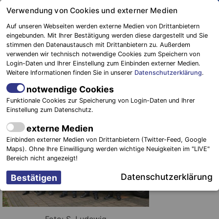
Springe
Verwendung von Cookies und externer Medien
zum
Auf unseren Webseiten werden externe Medien von Drittanbietern
Inhalt
eingebunden. Mit Ihrer Bestätigung werden diese dargestellt und Sie
stimmen den Datenaustausch mit Drittanbietern zu. Außerdem
Blaulichtreport
verwenden wir technisch notwendige Cookies zum Speichern von
Elbe-Elster
Gefahrguttag in Falkenberg
Login-Daten und Ihrer Einstellung zum Einbinden externer Medien.
Weitere Informationen finden Sie in unserer
Datenschutzerklärung
.
20. Oktober 2015
-
Einsätze
notwendige Cookies
Funktionale Cookies zur Speicherung von Login-Daten und Ihrer
Falkenberg.
Einstellung zum Datenschutz.
Über 50
externe Medien
Teilnehmer
Einbinden externer Medien von Drittanbietern (Twitter-Feed, Google
verfolgten am
Maps). Ohne Ihre Einwilligung werden wichtige Neuigkeiten im "LIVE"
16.10.2015 die
Bereich nicht angezeigt!
Vorträge und
Datenschutzerklärung
Foto: S. Ludewig