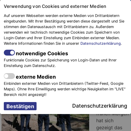
Springe
Verwendung von Cookies und externer Medien
zum
Auf unseren Webseiten werden externe Medien von Drittanbietern
Inhalt
eingebunden. Mit Ihrer Bestätigung werden diese dargestellt und Sie
stimmen den Datenaustausch mit Drittanbietern zu. Außerdem
Blaulichtreport
verwenden wir technisch notwendige Cookies zum Speichern von
Elbe-Elster
Großschadenslage in Elbe – Elster
Login-Daten und Ihrer Einstellung zum Einbinden externer Medien.
Weitere Informationen finden Sie in unserer
Datenschutzerklärung
.
(Tag 5)
notwendige Cookies
2. Juni 2020
-
Einsätze
Funktionale Cookies zur Speicherung von Login-Daten und Ihrer
Einstellung zum Datenschutz.
Amt Plessa.
externe Medien
Die Lage in
Einbinden externer Medien von Drittanbietern (Twitter-Feed, Google
Hohenleipisch
Maps). Ohne Ihre Einwilligung werden wichtige Neuigkeiten im "LIVE"
entspannt sich
Bereich nicht angezeigt!
weiter. Über
Datenschutzerklärung
Nacht und am
frühen Morgen
hat sich
gezeigt das