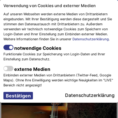
Springe
Verwendung von Cookies und externer Medien
zum
Auf unseren Webseiten werden externe Medien von Drittanbietern
Inhalt
eingebunden. Mit Ihrer Bestätigung werden diese dargestellt und Sie
stimmen den Datenaustausch mit Drittanbietern zu. Außerdem
Blaulichtreport
verwenden wir technisch notwendige Cookies zum Speichern von
Elbe-Elster
Kurz nach Jahreswechsel: Brand im
Login-Daten und Ihrer Einstellung zum Einbinden externer Medien.
Weitere Informationen finden Sie in unserer
Datenschutzerklärung
.
Dachstuhl der Kirche
notwendige Cookies
6. Januar 2025
-
Einsätze
,
NEWS
Funktionale Cookies zur Speicherung von Login-Daten und Ihrer
Einstellung zum Datenschutz.
externe Medien
Einbinden externer Medien von Drittanbietern (Twitter-Feed, Google
Maps). Ohne Ihre Einwilligung werden wichtige Neuigkeiten im "LIVE"
Bereich nicht angezeigt!
Datenschutzerklärung