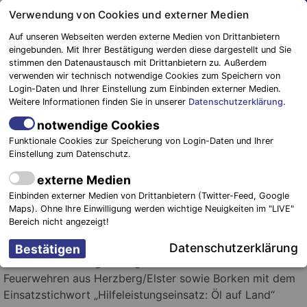
Springe
Verwendung von Cookies und externer Medien
zum
Auf unseren Webseiten werden externe Medien von Drittanbietern
Inhalt
eingebunden. Mit Ihrer Bestätigung werden diese dargestellt und Sie
stimmen den Datenaustausch mit Drittanbietern zu. Außerdem
Blaulichtreport
verwenden wir technisch notwendige Cookies zum Speichern von
Elbe-Elster
Lastkraftwagen verursacht enormen
Login-Daten und Ihrer Einstellung zum Einbinden externer Medien.
Weitere Informationen finden Sie in unserer
Datenschutzerklärung
.
Umweltschaden
notwendige Cookies
4. Dezember 2018
-
Einsätze
Funktionale Cookies zur Speicherung von Login-Daten und Ihrer
Einstellung zum Datenschutz.
externe Medien
Foto: Blaulichtreport Elbe – Elster
Einbinden externer Medien von Drittanbietern (Twitter-Feed, Google
Maps). Ohne Ihre Einwilligung werden wichtige Neuigkeiten im "LIVE"
Bereich nicht angezeigt!
Herzberg/Elster.
Eine gerissene Kraftstoffleitung an
einem Lastkraftwagen hatte am frühen Montagmorgen
Datenschutzerklärung
weitreichende Folgen. Gegen 06:30 Uhr sind die
Feuerwehren aus Herzberg/Elster sowie Borken mit dem
Einsatzstichwort „Hilfeleistungseinsatz: Öl auf Land“