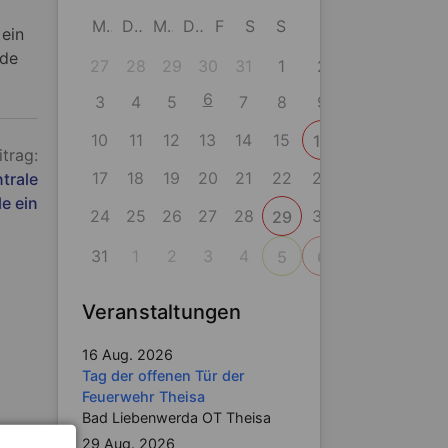
M
D
M
D
F
S
S
ein
rde
27
28
29
30
31
1
2
6
3
4
5
7
8
9
10
11
12
13
14
15
16
itrag:
17
18
19
20
21
22
23
trale
le ein
24
25
26
27
28
30
29
31
1
2
3
4
5
6
Veranstaltungen
16 Aug. 2026
Tag der offenen Tür der
Feuerwehr Theisa
Bad Liebenwerda OT Theisa
29 Aug. 2026