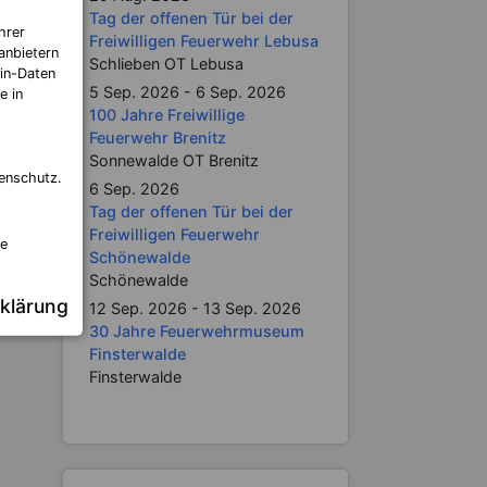
Tag der offenen Tür bei der
hrer
Freiwilligen Feuerwehr Lebusa
anbietern
Schlieben OT Lebusa
in-Daten
5 Sep. 2026 - 6 Sep. 2026
e in
100 Jahre Freiwillige
Feuerwehr Brenitz
Sonnewalde OT Brenitz
enschutz.
6 Sep. 2026
Tag der offenen Tür bei der
Freiwilligen Feuerwehr
re
Schönewalde
Schönewalde
klärung
12 Sep. 2026 - 13 Sep. 2026
30 Jahre Feuerwehrmuseum
Finsterwalde
Finsterwalde