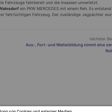
e Fahrzeuge fahrbereit und die Insassen unverletzt.
Wainsdorf
ein PKW MERCEDES mit einem Reh. Es entstand 
er fahrtüchtigen Fahrzeug. Der zuständige Jagpächter wu
nächster Be
Aus-, Fort- und Weiterbildung nimmt eine zen
Rol
ung von Cookies und externer Medien