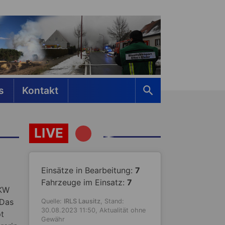
s
Kontakt
LIVE
Einsätze in Bearbeitung:
7
Fahrzeuge im Einsatz:
7
PKW
 Das
Quelle:
IRLS Lausitz
, Stand:
30.08.2023 11:50, Aktualität ohne
t
Gewähr