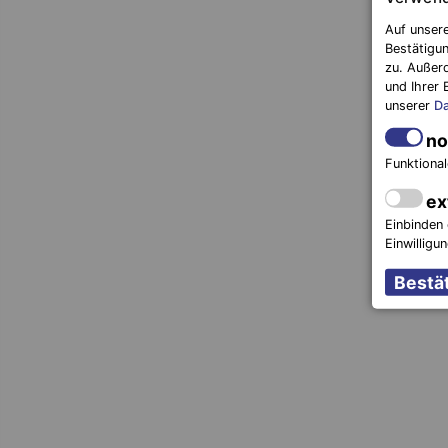
Auf unsere
Bestätigun
zu. Außer
und Ihrer 
unserer
Da
no
Funktional
ex
Einbinden 
Einwilligu