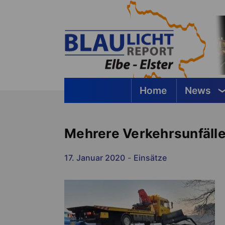
Springe
zum
Inhalt
Home
News
Blaulichtreport Elbe-Elster
Mehrere Verkehrsunfälle
17. Januar 2020
-
Einsätze