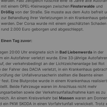
werden. Fast zeitgleich rutschte eine 18 Jahre alte Autofah
mit einem OPEL-Kleinwagen zwischen
Finsterwalde
und
Drößig
von der Straße. Sie musste aus dem Auto befreit 
zur Behandlung ihrer Verletzungen in ein Krankenhaus geb
werden.
Der Corsa wurde mit einem geschätzten Schaden
rund 2.000 Euro geborgen und abgeschleppt.
Einen Tag zuvor:
gen 20:00 Uhr ereignete sich in
Bad Liebenwerda
in der
em ein Autofahrer verletzt wurde.
Eine 33-jährige Autofahrer
uf, der verkehrsbedingt an der Lichtzeichenanlage bei Rot
 der Fahrer des DACIA verletzt, in ein Krankenhaus gebrac
rüfung der Unfallverursacherin stellten die Beamte einen
r fest. Eine Blutprobe wurde in einem Krankenhaus realisiert
stellt. Beide Fahrzeuge waren im Anschluss nicht mehr
tungsarbeiten sowie der Verkehrsunfallaufnahme kam es zu
eich. An einem Kreisverkehr bei
Massen
waren am Donner
 ein PKW SKODA in einen Vorfahrtunfall verwickelt. Trotz 