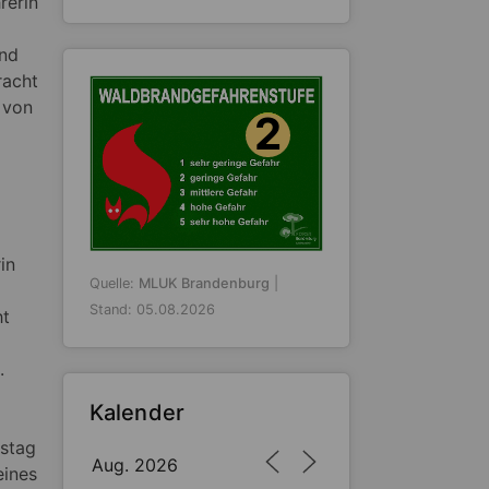
rerin
und
racht
 von
2
in
Quelle:
MLUK Brandenburg
|
Stand: 05.08.2026
ht
.
Kalender
stag
Aug. 2026
eines