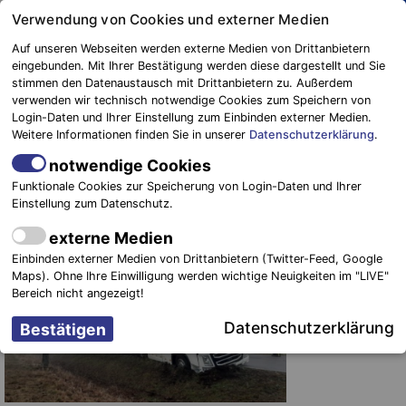
Springe
Verwendung von Cookies und externer Medien
zum
Auf unseren Webseiten werden externe Medien von Drittanbietern
Inhalt
eingebunden. Mit Ihrer Bestätigung werden diese dargestellt und Sie
stimmen den Datenaustausch mit Drittanbietern zu. Außerdem
Blaulichtreport
verwenden wir technisch notwendige Cookies zum Speichern von
Elbe-Elster
Missglücktes Überholmanöver mit
Login-Daten und Ihrer Einstellung zum Einbinden externer Medien.
Weitere Informationen finden Sie in unserer
Datenschutzerklärung
.
1,17 Promille
notwendige Cookies
2. März 2021
-
Einsätze
Funktionale Cookies zur Speicherung von Login-Daten und Ihrer
Einstellung zum Datenschutz.
Amt
externe Medien
Elsterland.
Einbinden externer Medien von Drittanbietern (Twitter-Feed, Google
Am
Maps). Ohne Ihre Einwilligung werden wichtige Neuigkeiten im "LIVE"
Bereich nicht angezeigt!
Datenschutzerklärung