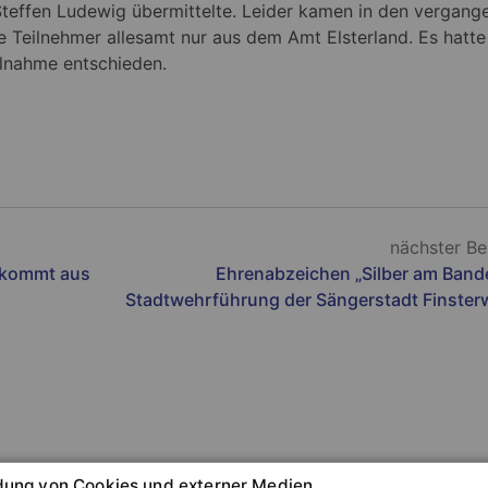
effen Ludewig übermittelte. Leider kamen in den vergang
ie Teilnehmer allesamt nur aus dem Amt Elsterland. Es hatte
ilnahme entschieden.
nächster Be
 kommt aus
Ehrenabzeichen „Silber am Bande
Stadtwehrführung der Sängerstadt Finster
ung von Cookies und externer Medien