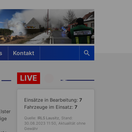
s
Kontakt
LIVE
Einsätze in Bearbeitung:
7
Fahrzeuge im Einsatz:
7
lster
rige
Quelle:
IRLS Lausitz
, Stand:
30.08.2023 11:50, Aktualität ohne
Gewähr