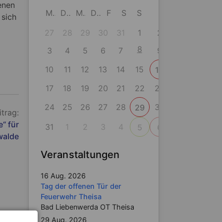
enen
M
D
M
D
F
S
S
 sich
27
28
29
30
31
1
2
8
3
4
5
6
7
9
10
11
12
13
14
15
16
17
18
19
20
21
22
23
24
25
26
27
28
30
29
itrag:
“ für
31
1
2
3
4
5
6
walde
Veranstaltungen
16 Aug. 2026
Tag der offenen Tür der
Feuerwehr Theisa
Bad Liebenwerda OT Theisa
29 Aug. 2026