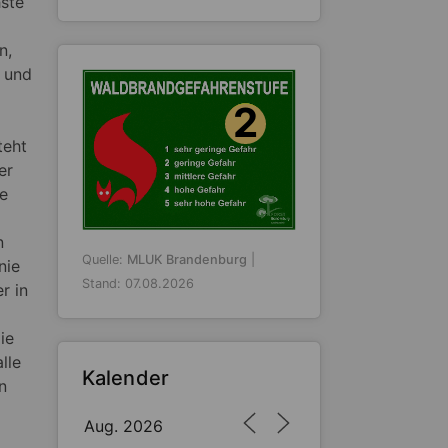
hste
n,
f und
2
teht
er
e
n
Quelle:
MLUK Brandenburg
|
nie
Stand: 07.08.2026
r in
ie
lle
Kalender
n
Aug. 2026