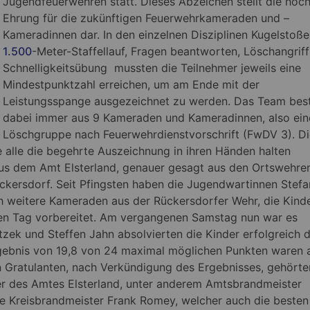
Jugendfeuerwehren statt. Dieses Abzeichen stellt die höc
Ehrung für die zukünftigen Feuerwehrkameraden und –
Kameradinnen dar.
In den einzelnen Disziplinen Kugelstoße
1.500
-Meter-Staffellauf, Fragen beantworten, Löschangrif
Schnelligkeitsübung mussten die Teilnehmer jeweils eine
Mindestpunktzahl erreichen, um am Ende mit der
Leistungsspange ausgezeichnet zu werden. Das Team bes
dabei immer aus 9 Kameraden und Kameradinnen, also ein
Löschgruppe nach Feuerwehrdienstvorschrift (FwDV 3). Di
 alle die begehrte Auszeichnung in ihren Händen halten
aus dem Amt Elsterland, genauer gesagt aus den Ortswehre
ckersdorf. Seit Pfingsten haben die Jugendwartinnen Stefa
h weitere Kameraden aus der Rückersdorfer Wehr, die Kinde
sen Tag vorbereitet. Am vergangenen Samstag nun war es
zek und Steffen Jahn absolvierten die Kinder erfolgreich d
gebnis von 19,8 von 24 maximal möglichen Punkten waren a
 Gratulanten, nach Verkündigung des Ergebnisses, gehörte
er des Amtes Elsterland, unter anderem Amtsbrandmeister
nde Kreisbrandmeister Frank Romey, welcher auch die besten