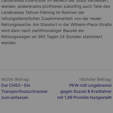
Landkreises Elbe-Elster im Bereich der Stadt verbessert
werden, andererseits profitieren zukünftig auch Teile des
Landkreises Teltow-Fläming im Rahmen der
rettungsdienstlichen Zusammenarbeit von der neuen
Rettungswache. Am Standort in der Wilhelm-Pieck-Straße
wird dann nach zwölfmonatiger Bauzeit ein
Rettungswagen an 365 Tagen 24 Stunden stationiert
werden.
Beitragsnavigation
letzter Beitrag:
nächster Beitrag:
Der CH53 – Ein
PKW rollt ungebremst
Transporthubschrauber
gegen Suzuki & Kradfahrer
zum anfassen
mit 1,99 Promille festgestellt