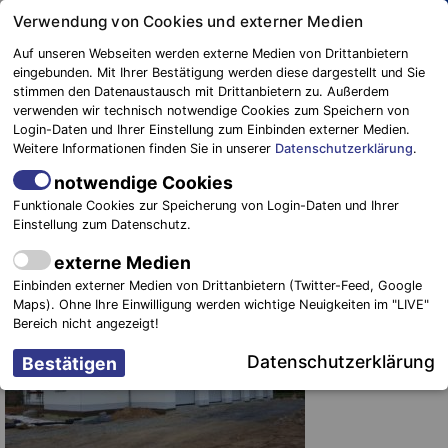
Springe
Verwendung von Cookies und externer Medien
zum
Auf unseren Webseiten werden externe Medien von Drittanbietern
Inhalt
eingebunden. Mit Ihrer Bestätigung werden diese dargestellt und Sie
stimmen den Datenaustausch mit Drittanbietern zu. Außerdem
Blaulichtreport
verwenden wir technisch notwendige Cookies zum Speichern von
Elbe-Elster
Neue Rettungswache in
Login-Daten und Ihrer Einstellung zum Einbinden externer Medien.
Weitere Informationen finden Sie in unserer
Datenschutzerklärung
.
Herzberg/Elster fast fertiggestellt
und weitere in Bad Liebenwerda
notwendige Cookies
sowie Schönewalde geplant
Funktionale Cookies zur Speicherung von Login-Daten und Ihrer
Einstellung zum Datenschutz.
22. Mai 2018
-
Einsätze
externe Medien
Einbinden externer Medien von Drittanbietern (Twitter-Feed, Google
Maps). Ohne Ihre Einwilligung werden wichtige Neuigkeiten im "LIVE"
Bereich nicht angezeigt!
Datenschutzerklärung