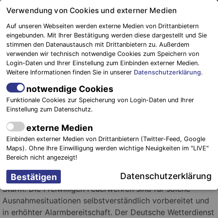
Springe
Verwendung von Cookies und externer Medien
zum
Auf unseren Webseiten werden externe Medien von Drittanbietern
Inhalt
eingebunden. Mit Ihrer Bestätigung werden diese dargestellt und Sie
stimmen den Datenaustausch mit Drittanbietern zu. Außerdem
Blaulichtreport
verwenden wir technisch notwendige Cookies zum Speichern von
Elbe-Elster
Orkantief Sabine: "Es gibt keinen
Login-Daten und Ihrer Einstellung zum Einbinden externer Medien.
Weitere Informationen finden Sie in unserer
Datenschutzerklärung
.
Grund zur Panik"
notwendige Cookies
8. Februar 2020
-
Einsätze
Funktionale Cookies zur Speicherung von Login-Daten und Ihrer
Einstellung zum Datenschutz.
Landkreis
externe Medien
Elbe –
Foto: Blaulichtreport Elbe – Elster
Einbinden externer Medien von Drittanbietern (Twitter-Feed, Google
Elster.
In der
Maps). Ohne Ihre Einwilligung werden wichtige Neuigkeiten im "LIVE"
Nacht von
Bereich nicht angezeigt!
Sonntag zu Montag kommt es nach jetzigen
Datenschutzerklärung
Erkenntnissen in unserer Region zu einem schweren
Sturm. Die Freiwilligen Feuerwehren sind für solche
Ausnahmesituationen selbstverständlich vorbereitet und
in erhöhter Alarmbereitschaft. Der Deutsche Wetterdienst