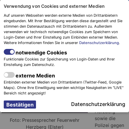
Springe
Verwendung von Cookies und externer Medien
zum
Auf unseren Webseiten werden externe Medien von Drittanbietern
Inhalt
eingebunden. Mit Ihrer Bestätigung werden diese dargestellt und Sie
stimmen den Datenaustausch mit Drittanbietern zu. Außerdem
Blaulichtreport
verwenden wir technisch notwendige Cookies zum Speichern von
Elbe-Elster
PKW Brand in voller Ausdehnung
Login-Daten und Ihrer Einstellung zum Einbinden externer Medien.
Weitere Informationen finden Sie in unserer
Datenschutzerklärung
.
29. Juni 2016
-
Einsätze
notwendige Cookies
Funktionale Cookies zur Speicherung von Login-Daten und Ihrer
Herzberg
Einstellung zum Datenschutz.
(Elster).
Am
externe Medien
Mittwoch, den
Einbinden externer Medien von Drittanbietern (Twitter-Feed, Google
29.06.2016
Maps). Ohne Ihre Einwilligung werden wichtige Neuigkeiten im "LIVE"
wurde die
Bereich nicht angezeigt!
Freiwillige
Datenschutzerklärung
Feuerwehr
Herzberg
sowie die
Foto: Pressesprecher Feuerwehr
Polizei gegen
Herzberg (Elster)