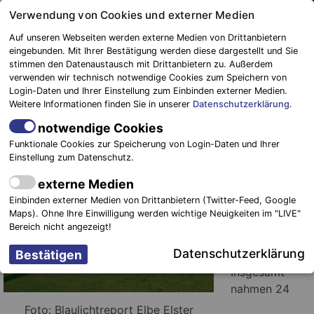
Springe
Verwendung von Cookies und externer Medien
zum
Auf unseren Webseiten werden externe Medien von Drittanbietern
Inhalt
eingebunden. Mit Ihrer Bestätigung werden diese dargestellt und Sie
stimmen den Datenaustausch mit Drittanbietern zu. Außerdem
Blaulichtreport
verwenden wir technisch notwendige Cookies zum Speichern von
Elbe-Elster
Pokallauf in Herzberg ist zur
Login-Daten und Ihrer Einstellung zum Einbinden externer Medien.
Weitere Informationen finden Sie in unserer
Datenschutzerklärung
.
Tradition geworden
notwendige Cookies
17. September 2015
-
Einsätze
Funktionale Cookies zur Speicherung von Login-Daten und Ihrer
Einstellung zum Datenschutz.
Herzberg.
externe Medien
Bereits zum 31.
Einbinden externer Medien von Drittanbietern (Twitter-Feed, Google
Mal wurde der
Maps). Ohne Ihre Einwilligung werden wichtige Neuigkeiten im "LIVE"
Pokallauf in
Bereich nicht angezeigt!
Herzberg
Datenschutzerklärung
ausgerichtet.
Insgesamt
nahmen 24
Foto: Blaulichtreport Elbe Elster