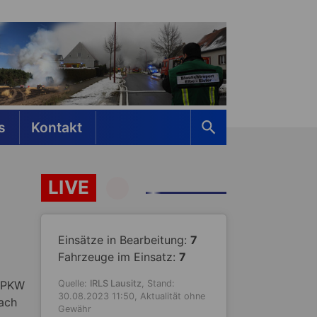
s
Kontakt
LIVE
Einsätze in Bearbeitung:
7
Fahrzeuge im Einsatz:
7
s PKW
Quelle:
IRLS Lausitz
, Stand:
30.08.2023 11:50, Aktualität ohne
ach
Gewähr