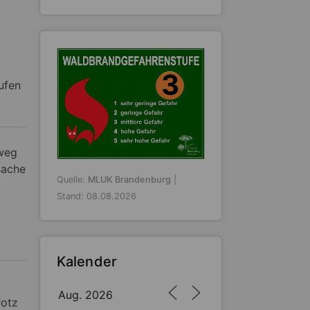
3
ufen
weg
sache
Quelle:
MLUK Brandenburg
|
Stand: 08.08.2026
Kalender
Aug. 2026
rotz