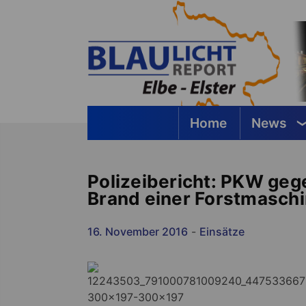
Springe
zum
Inhalt
Home
News
Blaulichtreport Elbe-Elster
Polizeibericht: PKW geg
Brand einer Forstmaschi
16. November 2016
-
Einsätze