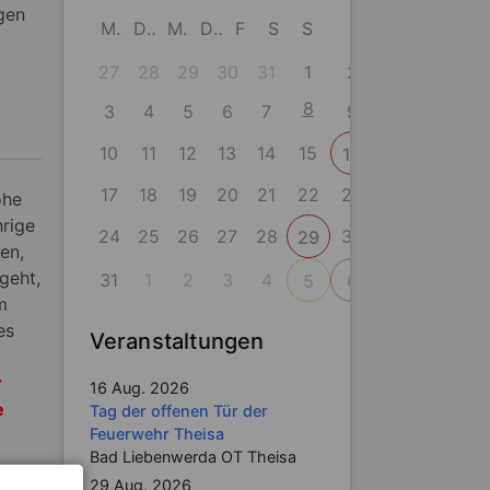
gen
M
D
M
D
F
S
S
27
28
29
30
31
1
2
8
3
4
5
6
7
9
10
11
12
13
14
15
16
17
18
19
20
21
22
23
öhe
rige
24
25
26
27
28
30
29
en,
geht,
31
1
2
3
4
5
6
m
es
Veranstaltungen
r
16 Aug. 2026
e
Tag der offenen Tür der
Feuerwehr Theisa
Bad Liebenwerda OT Theisa
29 Aug. 2026