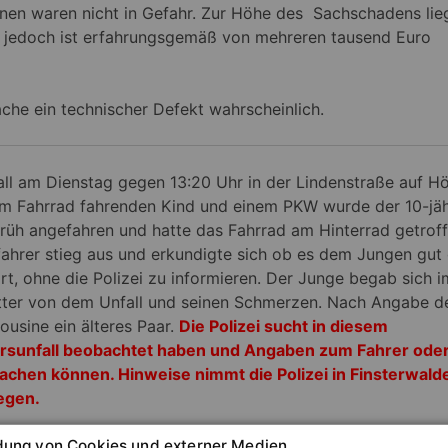
onen waren nicht in Gefahr. Zur Höhe des Sachschadens lie
, jedoch ist erfahrungsgemäß von mehreren tausend Euro
ache ein technischer Defekt wahrscheinlich.
all am Dienstag gegen 13:20 Uhr in der Lindenstraße auf H
m Fahrrad fahrenden Kind und einem PKW wurde der 10-jäh
früh angefahren und hatte das Fahrrad am Hinterrad getroff
ahrer stieg aus und erkundigte sich ob es dem Jungen gut 
rt, ohne die Polizei zu informieren. Der Junge begab sich i
utter von dem Unfall und seinen Schmerzen. Nach Angabe d
usine ein älteres Paar.
Die Polizei sucht in diesem
sunfall beobachtet haben und Angaben zum Fahrer ode
chen können. Hinweise nimmt die Polizei in Finsterwald
egen.
ung von Cookies und externer Medien