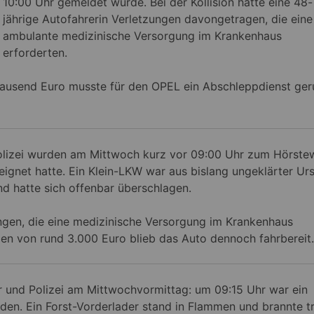
10:00 Uhr gemeldet wurde.
Bei der Kollision hatte eine 48-
jährige Autofahrerin Verletzungen davongetragen, die eine
ambulante medizinische Versorgung im Krankenhaus
erforderten.
ausend Euro musste für den OPEL ein Abschleppdienst ger
lizei wurden am Mittwoch kurz vor 09:00 Uhr zum Hörste
reignet hatte. Ein Klein-LKW war aus bislang ungeklärter Ur
d hatte sich offenbar überschlagen.
zungen, die eine medizinische Versorgung im Krankenhaus
en von rund 3.000 Euro blieb das Auto dennoch fahrbereit.
und Polizei am Mittwochvormittag: um 09:15 Uhr war ein
n. Ein Forst-Vorderlader stand in Flammen und brannte t