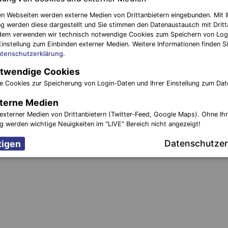
n Webseiten werden externe Medien von Drittanbietern eingebunden. Mit I
g werden diese dargestellt und Sie stimmen den Datenaustausch mit Dritt
dem verwenden wir technisch notwendige Cookies zum Speichern von Log
Einstellung zum Einbinden externer Medien. Weitere Informationen finden Si
tenschutzerklärung
.
twendige Cookies
Quelle:
Internetwache Brande
e Cookies zur Speicherung von Login-Daten und Ihrer Einstellung zum Dat
terne Medien
nächster Be
externer Medien von Drittanbietern (Twitter-Feed, Google Maps). Ohne Ih
 Brand
Dank Rauchmelder größerer Schaden verhind
ng werden wichtige Neuigkeiten im "LIVE" Bereich nicht angezeigt!
Familie mit fünf Kindern in 
Datenschutzer