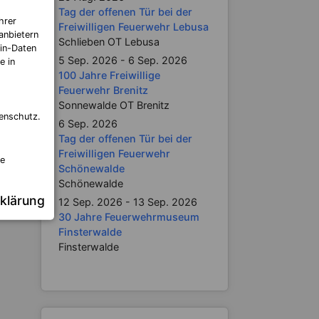
Tag der offenen Tür bei der
hrer
Freiwilligen Feuerwehr Lebusa
anbietern
Schlieben OT Lebusa
in-Daten
5 Sep. 2026 - 6 Sep. 2026
e in
100 Jahre Freiwillige
Feuerwehr Brenitz
nburg
Sonnewalde OT Brenitz
enschutz.
6 Sep. 2026
Tag der offenen Tür bei der
itrag:
Freiwilligen Feuerwehr
re
ert –
Schönewalde
Schönewalde
Gefahr
klärung
12 Sep. 2026 - 13 Sep. 2026
30 Jahre Feuerwehrmuseum
Finsterwalde
Finsterwalde