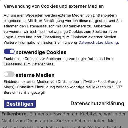
Springe
Verwendung von Cookies und externer Medien
zum
Auf unseren Webseiten werden externe Medien von Drittanbietern
Inhalt
eingebunden. Mit Ihrer Bestätigung werden diese dargestellt und Sie
stimmen den Datenaustausch mit Drittanbietern zu. Außerdem
Blaulichtreport
verwenden wir technisch notwendige Cookies zum Speichern von
Elbe-Elster
Polizeimeldungen: Mittwoch,
Login-Daten und Ihrer Einstellung zum Einbinden externer Medien.
Weitere Informationen finden Sie in unserer
Datenschutzerklärung
.
27.07.2016
notwendige Cookies
27. Juli 2016
-
Einsätze
Funktionale Cookies zur Speicherung von Login-Daten und Ihrer
Einstellung zum Datenschutz.
externe Medien
Einbinden externer Medien von Drittanbietern (Twitter-Feed, Google
Maps). Ohne Ihre Einwilligung werden wichtige Neuigkeiten im "LIVE"
Bereich nicht angezeigt!
Foto: Blaulichtreport Elbe – Elster
Datenschutzerklärung
Falkenberg.
Ein Verkaufswagen am Kiebitzsee war in der
Nacht zum Dienstag das Ziel von Schmierfinken.
Mit
roter Farbe war das Fahrzeug von allen Seiten erheblich