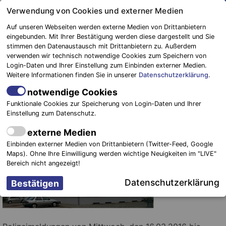
Springe
Verwendung von Cookies und externer Medien
zum
Auf unseren Webseiten werden externe Medien von Drittanbietern
Inhalt
eingebunden. Mit Ihrer Bestätigung werden diese dargestellt und Sie
stimmen den Datenaustausch mit Drittanbietern zu. Außerdem
Blaulichtreport
verwenden wir technisch notwendige Cookies zum Speichern von
Elbe-Elster
Polizeimeldungen von Mittwoch,
Login-Daten und Ihrer Einstellung zum Einbinden externer Medien.
Weitere Informationen finden Sie in unserer
Datenschutzerklärung
.
16.03.16 & Donnerstag, 17.03.16
notwendige Cookies
17. März 2016
-
Einsätze
Funktionale Cookies zur Speicherung von Login-Daten und Ihrer
Einstellung zum Datenschutz.
Elbe – Elster.
externe Medien
Einbinden externer Medien von Drittanbietern (Twitter-Feed, Google
Maps). Ohne Ihre Einwilligung werden wichtige Neuigkeiten im "LIVE"
Bereich nicht angezeigt!
Datenschutzerklärung