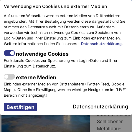
Springe
Verwendung von Cookies und externer Medien
zum
Auf unseren Webseiten werden externe Medien von Drittanbietern
Inhalt
eingebunden. Mit Ihrer Bestätigung werden diese dargestellt und Sie
stimmen den Datenaustausch mit Drittanbietern zu. Außerdem
Blaulichtreport
verwenden wir technisch notwendige Cookies zum Speichern von
Elbe-Elster
Schwerer Arbeitsunfall erfordert
Login-Daten und Ihrer Einstellung zum Einbinden externer Medien.
Weitere Informationen finden Sie in unserer
Datenschutzerklärung
.
Einsatz des SAR-87
notwendige Cookies
31. Dezember 2020
-
Einsätze
Funktionale Cookies zur Speicherung von Login-Daten und Ihrer
Einstellung zum Datenschutz.
Amt
externe Medien
Schlieben.
Einbinden externer Medien von Drittanbietern (Twitter-Feed, Google
Bereits am
Maps). Ohne Ihre Einwilligung werden wichtige Neuigkeiten im "LIVE"
vergangenen
Bereich nicht angezeigt!
Dienstag, den
Datenschutzerklärung
29.12.2020,
kam es in einer
Schliebener
Metallbau-