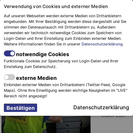
Springe
Verwendung von Cookies und externer Medien
zum
Auf unseren Webseiten werden externe Medien von Drittanbietern
Inhalt
eingebunden. Mit Ihrer Bestätigung werden diese dargestellt und Sie
stimmen den Datenaustausch mit Drittanbietern zu. Außerdem
Blaulichtreport
verwenden wir technisch notwendige Cookies zum Speichern von
Elbe-Elster
Stellenausschreibung:
Login-Daten und Ihrer Einstellung zum Einbinden externer Medien.
Weitere Informationen finden Sie in unserer
Datenschutzerklärung
.
Sachbearbeiter Katastrophenabwehr
notwendige Cookies
21. Juni 2019
-
Einsätze
Funktionale Cookies zur Speicherung von Login-Daten und Ihrer
Einstellung zum Datenschutz.
Landkreis
externe Medien
Elbe –
Einbinden externer Medien von Drittanbietern (Twitter-Feed, Google
Elster.
Vor
Maps). Ohne Ihre Einwilligung werden wichtige Neuigkeiten im "LIVE"
wenigen Tagen
Bereich nicht angezeigt!
schrieb der
Datenschutzerklärung
Landkreis Elbe
– Elster zum