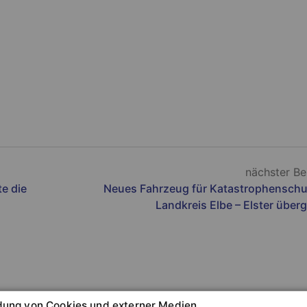
nächster Be
e die
Neues Fahrzeug für Katastrophenschu
Landkreis Elbe – Elster über
ung von Cookies und externer Medien