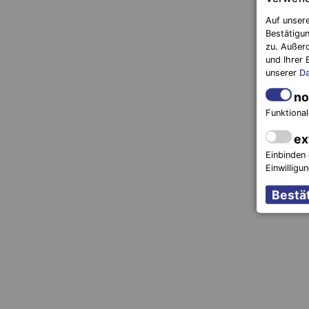
Auf unsere
Bestätigun
zu. Außer
und Ihrer 
unserer
Da
no
Funktional
ex
Einbinden 
Einwilligu