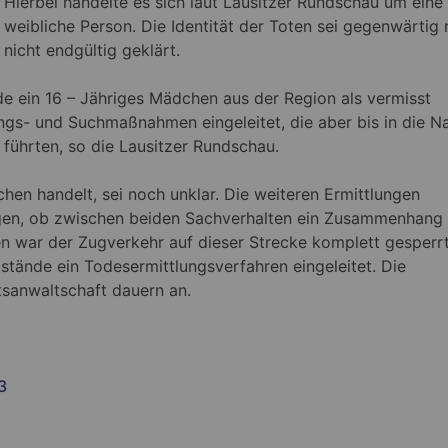
Hierbei handelte es sich laut Lausitzer Rundschau um eine
weibliche Person. Die Identität der Toten sei gegenwärtig
nicht endgültig geklärt.
 ein 16 – Jähriges Mädchen aus der Region als vermisst
ngs- und Suchmaßnahmen eingeleitet, die aber bis in die N
 führten, so die Lausitzer Rundschau.
hen handelt, sei noch unklar. Die weiteren Ermittlungen
gen, ob zwischen beiden Sachverhalten ein Zusammenhang
war der Zugverkehr auf dieser Strecke komplett gesperrt
stände ein Todesermittlungsverfahren eingeleitet. Die
tsanwaltschaft dauern an.