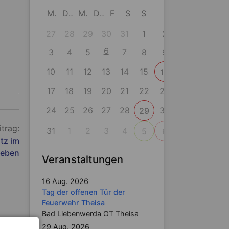
M
D
M
D
F
S
S
27
28
29
30
31
1
2
6
3
4
5
7
8
9
10
11
12
13
14
15
16
17
18
19
20
21
22
23
.
24
25
26
27
28
30
29
itrag:
31
1
2
3
4
5
6
tz im
geben
Veranstaltungen
16 Aug. 2026
Tag der offenen Tür der
Feuerwehr Theisa
Bad Liebenwerda OT Theisa
29 Aug. 2026