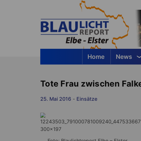
Springe
zum
Inhalt
Home
News
Blaulichtreport Elbe-Elster
Tote Frau zwischen Fal
25. Mai 2016
-
Einsätze
Foto: Blaulichtreport Elbe – Elster