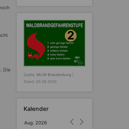
 noch
2
acht
. Die
Quelle:
MLUK Brandenburg
|
Stand: 05.08.2026
Kalender
Aug. 2026