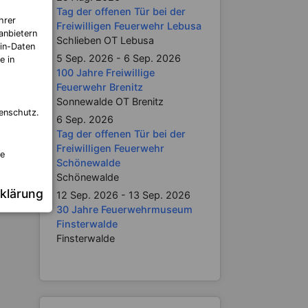
Tag der offenen Tür bei der
hrer
Freiwilligen Feuerwehr Lebusa
anbietern
Schlieben OT Lebusa
in-Daten
5 Sep. 2026 - 6 Sep. 2026
e in
100 Jahre Freiwillige
Feuerwehr Brenitz
Sonnewalde OT Brenitz
enschutz.
6 Sep. 2026
Tag der offenen Tür bei der
Freiwilligen Feuerwehr
re
Schönewalde
Schönewalde
klärung
12 Sep. 2026 - 13 Sep. 2026
30 Jahre Feuerwehrmuseum
Finsterwalde
Finsterwalde