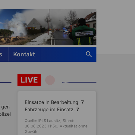
s
Kontakt
LIVE
Einsätze in Bearbeitung:
7
rgen
Fahrzeuge im Einsatz:
7
lizei
Quelle:
IRLS Lausitz
, Stand:
30.08.2023 11:50, Aktualität ohne
.
Gewähr