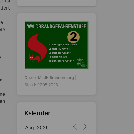
frist
tiert
ie
wie
2
?
Quelle:
MLUK Brandenburg
|
s,
Stand: 07.08.2026
r
ene
uen
Kalender
Aug. 2026