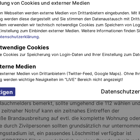
ung von Cookies und externer Medien
dass die Fluchtwege frei von Rauch und Feuer sind, sollten 
n Webseiten werden externe Medien von Drittanbietern eingebunden. Mit I
g werden diese dargestellt und Sie stimmen den Datenaustausch mit Dritt
s entsprechende Gebäude oder den Treppenaufgang verlass
dem verwenden wir technisch notwendige Cookies zum Speichern von Log
 sowie Kinder und insbesondere in Mehrfamilienhäusern an 
Einstellung zum Einbinden externer Medien. Weitere Informationen finden Si
Witterung sollte auch an entsprechende Kleidung (Jacke,
tenschutzerklärung
.
twendige Cookies
e Cookies zur Speicherung von Login-Daten und Ihrer Einstellung zum Dat
eits eine Verqualmung des Treppenhauses oder des Fluchtw
en! In diesem Fall sollte umgehend die Tür zum Treppenrau
terne Medien
den. Einerseits bekommen hier eingeschlossene Personen
externer Medien von Drittanbietern (Twitter-Feed, Google Maps). Ohne Ih
ng werden wichtige Neuigkeiten im "LIVE" Bereich nicht angezeigt!
uf diesem Weg bemerkbar machen.
Datenschutzer
ch kann zu einer schweren Rauchgasvergiftung bis hin zum
 Rauchmelders bemerkt, sollte umgehend die 112 wählen un
n zeitnaher Notruf kann ein zeitnahes Eintreffen der
oße Brandausbreitung auf evtl. die komplette Wohnung ode
 durch Zivilpersonen sollten grundsätzlich nur unternomm
gsstadium ist, ein passendes Löschmittel verfügbar ist