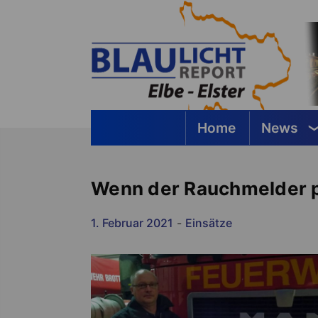
Springe
zum
Inhalt
Home
News
Blaulichtreport Elbe-Elster
Wenn der Rauchmelder p
1. Februar 2021
-
Einsätze