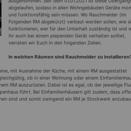
ausgenommen.
Seit dem 01.01.2021 ist diese Übergangs
abgelaufen, sodass in allen Wohngebäuden Geräte mon
und funktionsfähig sein müssen. Wo Rauchmelder (im
Folgenden RM abgekürzt) verbaut werden sollen, wie s
funktionieren, wer für den Unterhalt zuständig ist und 
ihr euch bei einem piependen Gerät verhalten solltet,
verraten wir Euch in den folgenden Zeilen.
In welchen Räumen sind Rauchmelder zu installieren
räume, mit Ausnahme der Küche, mit einem RM ausgestattet
gleichgültig, ob in einer Wohnung oder einem Einfamilienhau
inem RM auszurüsten. Dabei ist es egal, ob der jeweilige Flu
ppenhaus führt. Bei Einfamilienhäusern gilt zudem, dass off
hen sind und somit zwingend ein RM je Stockwerk anzuba