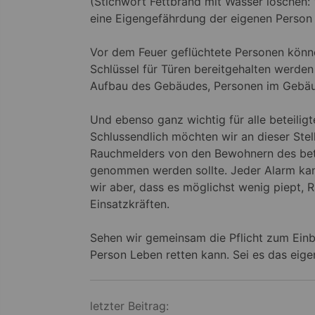
(Stichwort Fettbrand mit Wasser löschen:
eine Eigengefährdung der eigenen Person
Vor dem Feuer geflüchtete Personen könne
Schlüssel für Türen bereitgehalten werde
Aufbau des Gebäudes, Personen im Gebäud
Und ebenso ganz wichtig für alle beteilig
Schlussendlich möchten wir an dieser Stel
Rauchmelders von den Bewohnern des bet
genommen werden sollte. Jeder Alarm kan
wir aber, dass es möglichst wenig piept,
Einsatzkräften.
Sehen wir gemeinsam die Pflicht zum Einb
Person Leben retten kann. Sei es das eige
Beitragsnavigation
letzter Beitrag: