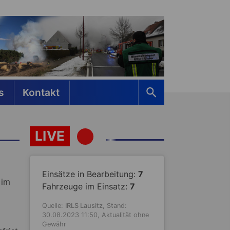
s
Kontakt
LIVE
Einsätze in Bearbeitung:
7
 im
Fahrzeuge im Einsatz:
7
Quelle:
IRLS Lausitz
, Stand:
30.08.2023 11:50, Aktualität ohne
Gewähr