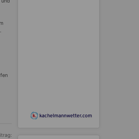
) und
em
.
ffen
itrag: