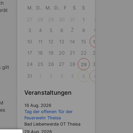
ch
M
D
M
D
F
S
S
erät
27
28
29
30
31
1
2
7
3
4
5
6
8
9
10
11
12
13
14
15
16
17
18
19
20
21
22
23
b
24
25
26
27
28
30
29
 gilt
31
1
2
3
4
5
6
Veranstaltungen
RM
16 Aug. 2026
res
Tag der offenen Tür der
Feuerwehr Theisa
Bad Liebenwerda OT Theisa
29 Aug. 2026