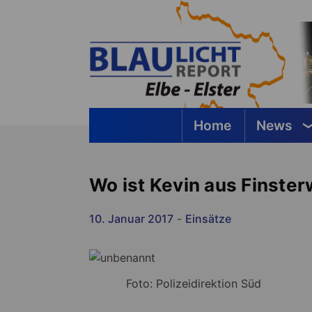
Springe
zum
Inhalt
Home
News
Blaulichtreport Elbe-Elster
Wo ist Kevin aus Finste
10. Januar 2017
-
Einsätze
Foto: Polizeidirektion Süd