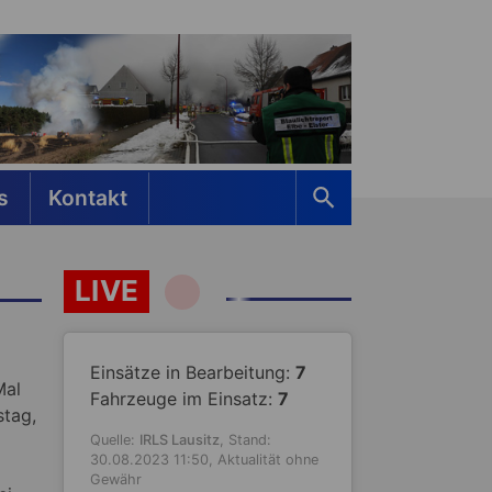
s
Kontakt
LIVE
Einsätze in Bearbeitung:
7
Mal
Fahrzeuge im Einsatz:
7
stag,
Quelle:
IRLS Lausitz
, Stand:
30.08.2023 11:50, Aktualität ohne
Gewähr