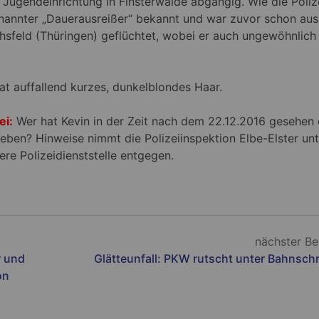
Jugendeinrichtung in Finsterwalde abgängig. Wie die Poliz
 genannter „Dauerausreißer“ bekannt und war zuvor schon aus
hsfeld (Thüringen) geflüchtet, wobei er auch ungewöhnlich
at auffallend kurzes, dunkelblondes Haar.
ei:
Wer hat Kevin in der Zeit nach dem 22.12.2016 gesehen
eben? Hinweise nimmt die Polizeiinspektion Elbe-Elster unt
e Polizeidienststelle entgegen.
nächster Be
r und
Glätteunfall: PKW rutscht unter Bahnsch
on