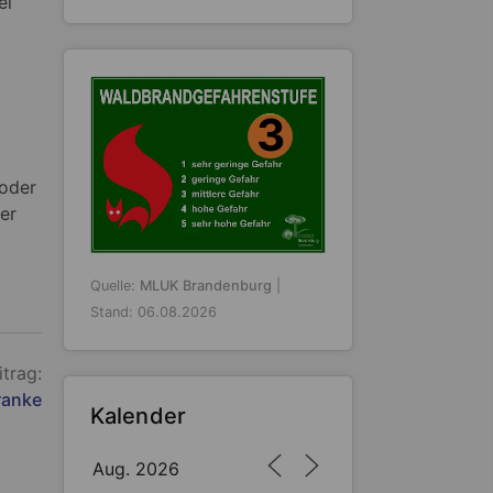
ei
3
 oder
er
Quelle:
MLUK Brandenburg
|
Stand: 06.08.2026
itrag:
ranke
Kalender
Aug. 2026