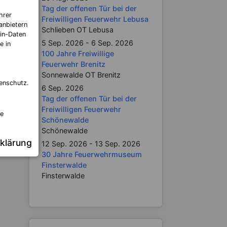
Tag der offenen Tür bei der
hrer
Freiwilligen Feuerwehr Lebusa
anbietern
Schlieben OT Lebusa
in-Daten
5 Sep. 2026 - 6 Sep. 2026
e in
100 Jahre Freiwillige
Feuerwehr Brenitz
Sonnewalde OT Brenitz
enschutz.
6 Sep. 2026
Tag der offenen Tür bei der
Freiwilligen Feuerwehr
re
Schönewalde
Schönewalde
klärung
12 Sep. 2026 - 13 Sep. 2026
30 Jahre Feuerwehrmuseum
Finsterwalde
Finsterwalde