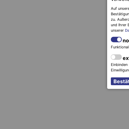
Auf unsere
Bestätigun
zu. Außer
und Ihrer 
unserer
Da
no
Funktional
ex
Einbinden 
Einwilligu