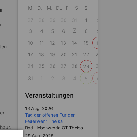
M
D
M
D
F
S
S
ür
27
28
29
30
31
1
2
em
7
3
4
5
6
8
9
10
11
12
13
14
15
16
ten
17
18
19
20
21
22
23
24
25
26
27
28
30
29
31
1
2
3
4
5
6
Veranstaltungen
16 Aug. 2026
er
Tag der offenen Tür der
Feuerwehr Theisa
ehaus
Bad Liebenwerda OT Theisa
29 Aug. 2026