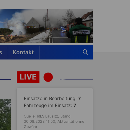
s
Kontakt
LIVE
Einsätze in Bearbeitung:
7
Fahrzeuge im Einsatz:
7
Quelle:
IRLS Lausitz
, Stand:
30.08.2023 11:50, Aktualität ohne
Gewähr