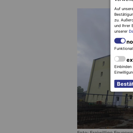
Auf unsere
Bestätigun
zu. Außer
und Ihrer 
unserer
Da
no
Funktional
ex
Einbinden 
Einwilligu
Foto: Freiwillige Feuerw