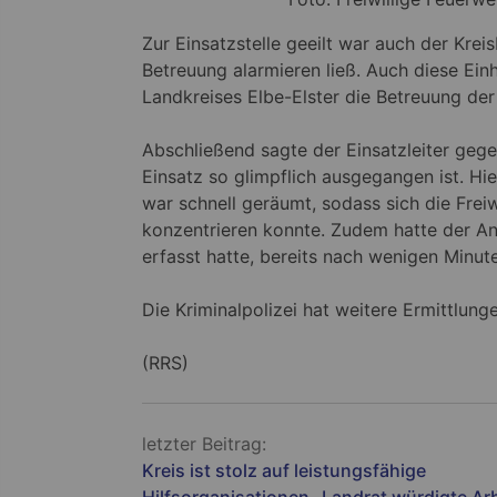
Zur Einsatzstelle geeilt war auch der Kre
Betreuung alarmieren ließ. Auch diese Ein
Landkreises Elbe-Elster die Betreuung d
Abschließend sagte der Einsatzleiter gegen
Einsatz so glimpflich ausgegangen ist. Hi
war schnell geräumt, sodass sich die Frei
konzentrieren konnte. Zudem hatte der An
erfasst hatte, bereits nach wenigen Minute
Die Kriminalpolizei hat weitere Ermittl
(RRS)
Beitragsnavigation
letzter Beitrag:
Kreis ist stolz auf leistungsfähige
Hilfsorganisationen- Landrat würdigte Arb