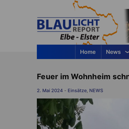
Springe
zum
Inhalt
Home
News
Blaulichtreport Elbe-Elster
Feuer im Wohnheim schne
2. Mai 2024
-
Einsätze
,
NEWS