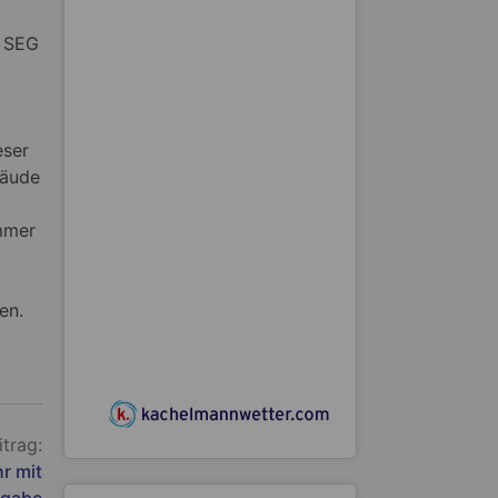
e SEG
eser
bäude
immer
en.
itrag:
r mit
rgabe