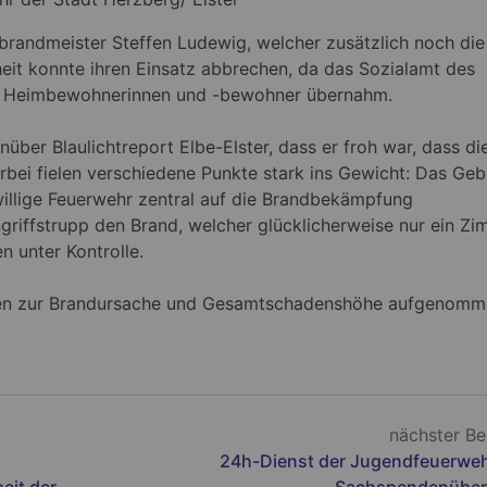
isbrandmeister Steffen Ludewig, welcher zusätzlich noch di
heit konnte ihren Einsatz abbrechen, da das Sozialamt des
er Heimbewohnerinnen und -bewohner übernahm.
über Blaulichtreport Elbe-Elster, dass er froh war, dass di
erbei fielen verschiedene Punkte stark ins Gewicht: Das Ge
willige Feuerwehr zentral auf die Brandbekämpfung
griffstrupp den Brand, welcher glücklicherweise nur ein Z
n unter Kontrolle.
ungen zur Brandursache und Gesamtschadenshöhe aufgenomm
nächster Be
24h-Dienst der Jugendfeuerweh
eit der
Sachspendenübe