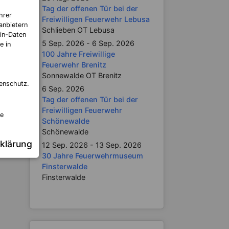
Tag der offenen Tür bei der
hrer
Freiwilligen Feuerwehr Lebusa
anbietern
Schlieben OT Lebusa
in-Daten
5 Sep. 2026 - 6 Sep. 2026
e in
100 Jahre Freiwillige
Feuerwehr Brenitz
Sonnewalde OT Brenitz
enschutz.
6 Sep. 2026
Tag der offenen Tür bei der
Freiwilligen Feuerwehr
re
Schönewalde
Schönewalde
klärung
12 Sep. 2026 - 13 Sep. 2026
30 Jahre Feuerwehrmuseum
Finsterwalde
Finsterwalde