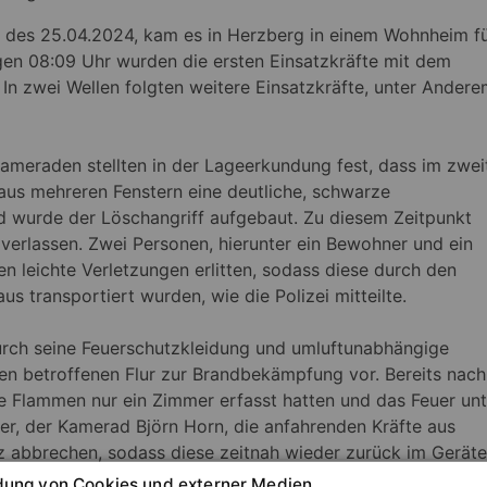
es 25.04.2024, kam es in Herzberg in einem Wohnheim f
n 08:09 Uhr wurden die ersten Einsatzkräfte mit dem
In zwei Wellen folgten weitere Einsatzkräfte, unter Ander
ameraden stellten in der Lageerkundung fest, dass im zwei
us mehreren Fenstern eine deutliche, schwarze
 wurde der Löschangriff aufgebaut. Zu diesem Zeitpunkt
verlassen. Zwei Personen, hierunter ein Bewohner und ein
en leichte Verletzungen erlitten, sodass diese durch den
us transportiert wurden, wie die Polizei mitteilte.
durch seine Feuerschutzkleidung und umluftunabhängige
en betroffenen Flur zur Brandbekämpfung vor. Bereits nach
e Flammen nur ein Zimmer erfasst hatten und das Feuer unt
eiter, der Kamerad Björn Horn, die anfahrenden Kräfte aus
z abbrechen, sodass diese zeitnah wieder zurück im Gerät
ung von Cookies und externer Medien