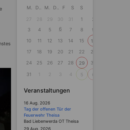
t
M
D
M
D
F
S
S
e
27
28
29
30
31
1
2
6
3
4
5
7
8
9
10
11
12
13
14
15
16
nstes
17
18
19
20
21
22
23
24
25
26
27
28
30
29
31
1
2
3
4
5
6
Veranstaltungen
16 Aug. 2026
Tag der offenen Tür der
Feuerwehr Theisa
Bad Liebenwerda OT Theisa
29 Aug. 2026