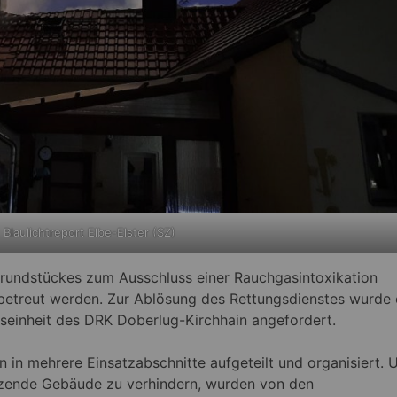
 Blaulichtreport Elbe-Elster (SZ)
undstückes zum Ausschluss einer Rauchgasintoxikation
betreut werden. Zur Ablösung des Rettungsdienstes wurde 
seinheit des DRK Doberlug-Kirchhain angefordert.
in mehrere Einsatzabschnitte aufgeteilt und organisiert.
nzende Gebäude zu verhindern, wurden von den