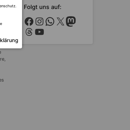
Folgt uns auf:
enschutz.
Facebook
Instagram
WhatsApp
X
Mastodon
re
Threads
YouTube
klärung
e
re,
es