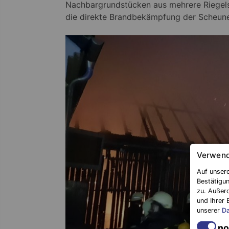
Nachbargrundstücken aus mehrere Riegelst
die direkte Brandbekämpfung der Scheun
Verwend
Auf unsere
Bestätigun
zu. Außer
und Ihrer 
unserer
Da
no