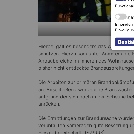
Funktional
ex
Einbinden 
Foto:
Einwilligu
Hierbei galt es besonders das Wohnhaus 
schützen. Hierzu kam unter Anderem die H
Anbaubereiche im Inneren des Wohnhauses
bisher nicht entdeckte Brandausbreitungen 
Die Arbeiten zur primären Brandbekämpfu
an. Anschließend wurde eine Brandwache 
aufgrund der sich noch in der Scheune be
anrücken.
Die Ermittlungen zur Brandursache wurde
verunfallten Kameraden gute Besserung un
Einsatzbereitschaft. (SZ/RRS)