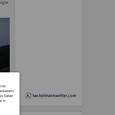
lgte
hrer
anbietern
in-Daten
e in