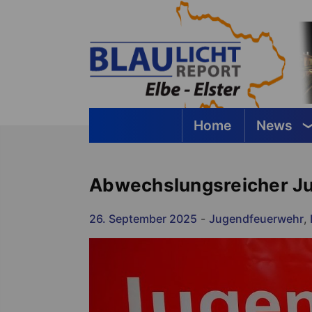
Springe
zum
Inhalt
Home
News
Blaulichtreport Elbe-Elster
Abwechslungsreicher J
26. September 2025
-
Jugendfeuerwehr
,