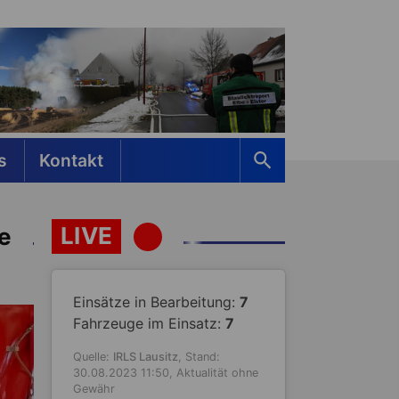
s
Kontakt
LIVE
e
Einsätze in Bearbeitung:
7
Fahrzeuge im Einsatz:
7
Quelle:
IRLS Lausitz
, Stand:
30.08.2023 11:50, Aktualität ohne
Gewähr