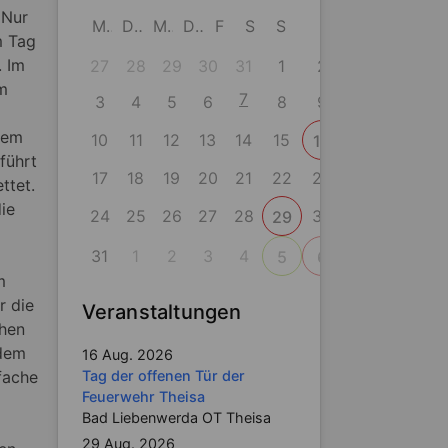
 Nur
M
D
M
D
F
S
S
m Tag
. Im
27
28
29
30
31
1
2
em
7
3
4
5
6
8
9
dem
10
11
12
13
14
15
16
führt
17
18
19
20
21
22
23
ttet.
ie
24
25
26
27
28
30
29
31
1
2
3
4
5
6
m
r die
Veranstaltungen
chen
 dem
16 Aug. 2026
fache
Tag der offenen Tür der
Feuerwehr Theisa
Bad Liebenwerda OT Theisa
29 Aug. 2026