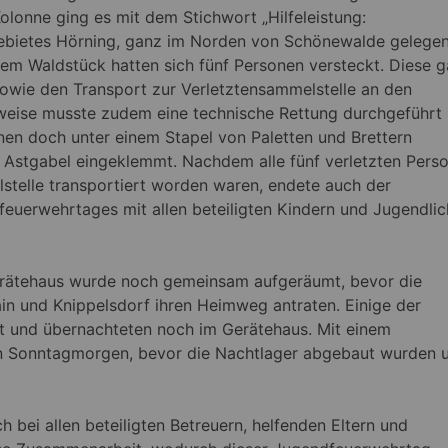
lonne ging es mit dem Stichwort „Hilfeleistung:
ebietes Hörning, ganz im Norden von Schönewalde gelegen
inem Waldstück hatten sich fünf Personen versteckt. Diese g
sowie den Transport zur Verletztensammelstelle an den
nweise musste zudem eine technische Rettung durchgeführt
en doch unter einem Stapel von Paletten und Brettern
r Astgabel eingeklemmt. Nachdem alle fünf verletzten Pers
stelle transportiert worden waren, endete auch der
feuerwehrtages mit allen beteiligten Kindern und Jugendli
rätehaus wurde noch gemeinsam aufgeräumt, bevor die
n und Knippelsdorf ihren Heimweg antraten. Einige der
 und übernachteten noch im Gerätehaus. Mit einem
en Sonntagmorgen, bevor die Nachtlager abgebaut wurden 
 bei allen beteiligten Betreuern, helfenden Eltern und