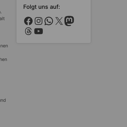
Folgt uns auf:
.
Facebook
Instagram
WhatsApp
X
Mastodon
alt
Threads
YouTube
onen
chen
und