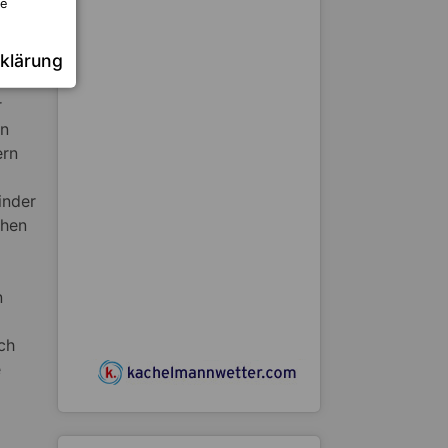
re
ten
klärung
n
r
en
ern
inder
chen
n
ch
e