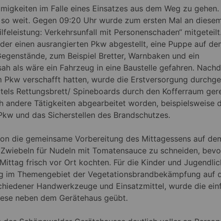
migkeiten im Falle eines Einsatzes aus dem Weg zu gehen.
n so weit. Gegen 09:20 Uhr wurde zum ersten Mal an diese
lfeleistung: Verkehrsunfall mit Personenschaden“ mitgeteilt
lder einen ausrangierten Pkw abgestellt, eine Puppe auf d
Gegenstände, zum Beispiel Bretter, Warnbaken und ein
ssah als wäre ein Fahrzeug in eine Baustelle gefahren. Nach
Pkw verschafft hatten, wurde die Erstversorgung durchge
ittels Rettungsbrett/ Spineboards durch den Kofferraum gere
 andere Tätigkeiten abgearbeitet worden, beispielsweise d
 Pkw und das Sicherstellen des Brandschutzes.
on die gemeinsame Vorbereitung des Mittagessens auf de
 Zwiebeln für Nudeln mit Tomatensauce zu schneiden, bevo
ittag frisch vor Ort kochten. Für die Kinder und Jugendli
ung im Themengebiet der Vegetationsbrandbekämpfung auf
schiedener Handwerkzeuge und Einsatzmittel, wurde die ein
iese neben dem Gerätehaus geübt.