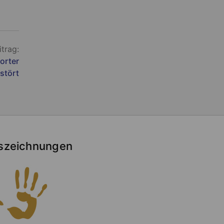
itrag:
orter
rstört
szeichnungen