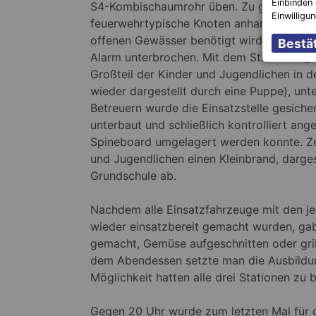
Einbinden 
S4-Kombischaumrohr üben. Zu guter Letzt 
Einwilligu
feuerwehrtypische Knoten anhand einer Sa
offenen Gewässer benötigt wird. Gegen 17
Alarm unterbrochen. Mit dem Stichwort „Hi
Großteil der Kinder und Jugendlichen in d
wieder dargestellt durch eine Puppe), u
Betreuern wurde die Einsatzstelle gesiche
unterbaut und schließlich kontrolliert ang
Spineboard umgelagert werden konnte. Zei
und Jugendlichen einen Kleinbrand, dargest
Grundschule ab.
Nachdem alle Einsatzfahrzeuge mit den j
wieder einsatzbereit gemacht wurden, gab 
gemacht, Gemüse aufgeschnitten oder grill
dem Abendessen setzte man die Ausbildun
Möglichkeit hatten alle drei Stationen zu 
Gegen 20 Uhr wurde zum letzten Mal für 