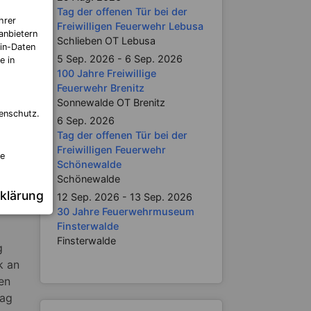
Tag der offenen Tür bei der
hrer
Freiwilligen Feuerwehr Lebusa
anbietern
Schlieben OT Lebusa
in-Daten
5 Sep. 2026 - 6 Sep. 2026
e in
100 Jahre Freiwillige
Feuerwehr Brenitz
Sonnewalde OT Brenitz
enschutz.
6 Sep. 2026
Tag der offenen Tür bei der
Freiwilligen Feuerwehr
re
Schönewalde
Schönewalde
klärung
12 Sep. 2026 - 13 Sep. 2026
30 Jahre Feuerwehrmuseum
Finsterwalde
Finsterwalde
g
k an
en
Tag