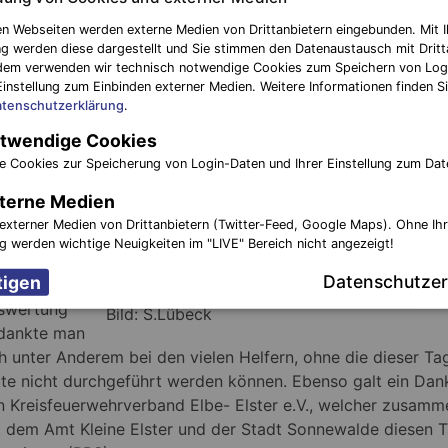
nd das
n Webseiten werden externe Medien von Drittanbietern eingebunden. Mit I
badet
g werden diese dargestellt und Sie stimmen den Datenaustausch mit Dritt
dem verwenden wir technisch notwendige Cookies zum Speichern von Log
Einstellung zum Einbinden externer Medien. Weitere Informationen finden Si
tenschutzerklärung
.
che Wohl
twendige Cookies
en standen
 zahlreiche
e Cookies zur Speicherung von Login-Daten und Ihrer Einstellung zum Dat
Müttern
terne Medien
externer Medien von Drittanbietern (Twitter-Feed, Google Maps). Ohne Ih
ng werden wichtige Neuigkeiten im "LIVE" Bereich nicht angezeigt!
einer
Datenschutzer
meinsamen
swertung
Bild: S.Lübeck
dankte man
h unter Anderem bei den vielen Helfern, ohne die dieser Ta
tte nicht durchgeführt werden können. Ebenso galt ein Dan
n Kreisfeuerwehrverband Elbe- Elster e.V., welcher zusamm
t dem Amt Kleine Elster und der Stadt Sonnewalde diesen 