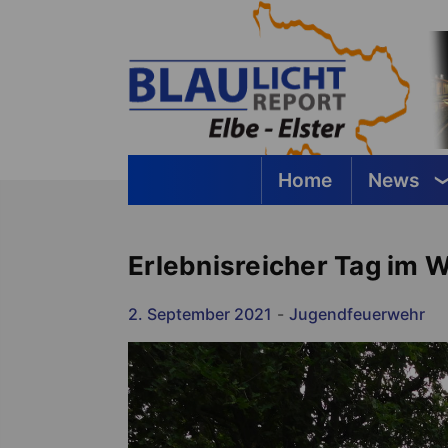
Springe
zum
Inhalt
Home
News
Blaulichtreport Elbe-Elster
Erlebnisreicher Tag im W
2. September 2021
-
Jugendfeuerwehr