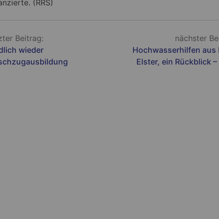
anzierte. (RRS)
zter Beitrag:
nächster Be
dlich wieder
Hochwasserhilfen aus 
schzugausbildung
Elster, ein Rückblick – 