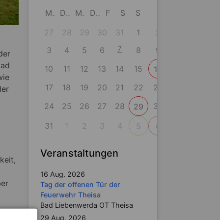
M
D
M
D
F
S
S
27
28
29
30
31
1
2
7
3
4
5
6
8
9
der
bad
10
11
12
13
14
15
16
wie
17
18
19
20
21
22
23
der
24
25
26
27
28
30
29
31
1
2
3
4
5
6
Veranstaltungen
keit,
16 Aug. 2026
ber
Tag der offenen Tür der
Feuerwehr Theisa
Bad Liebenwerda OT Theisa
29 Aug. 2026