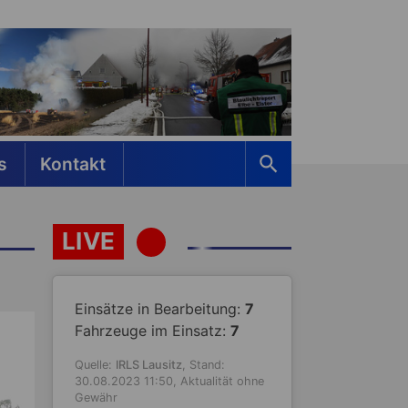
s
Kontakt
LIVE
Einsätze in Bearbeitung:
7
Fahrzeuge im Einsatz:
7
Quelle:
IRLS Lausitz
, Stand:
30.08.2023 11:50, Aktualität ohne
Gewähr