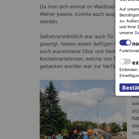
Da man sich einmal im Waldbad befand u
Auf unsere
Wetter passte, konnte auch ausgiebig ge
Bestätigun
werden.
zu. Außer
und Ihrer 
unserer
Da
Selbstverständlich war auch für das leibli
no
gesorgt. Neben einem deftigen Mittagess
auch ausreichend Obst und Gemüse sowie
Funktional
Kuchenvariationen, welche von fleißigen 
ex
gebacken worden war zur Verfügung.
Einbinden 
Einwilligu
In 
ge
Au
be
sic
hä
de
mi