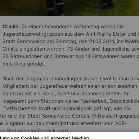
Crinitz.
Zu einem besonderen Aktionstag waren die
Jugendfeuerwehrgruppen aus dem Amt Kleine Elster und 
Stadt Sonnewalde am Samstag, den 21.08.2021, ins Wald
Crinitz eingeladen worden. 73 Kinder und Jugendliche so
26 Betreuerinnen und Betreuer aus 14 Ortswehren waren 
Einladung gefolgt.
Nach der langen coronabedingten Auszeit wollte man den
Mitgliedern der Jugendfeuerwehren einen erlebnisreichen
Samstag mit viel Spiel, Spaß und Spannung bieten. An
insgesamt zehn Stationen waren Teamarbeit, Geschicklich
Treffsicherheit, Kraft und Schnelligkeit gefragt, wie die
ster und der Stadt Sonnewalde Cordula Mittelstädt gegenü
ieses Angebot wurde unterstützt und erweitert vom ASB-
ere Stationen im Gepäck hatte.
ung von Cookies und externer Medien