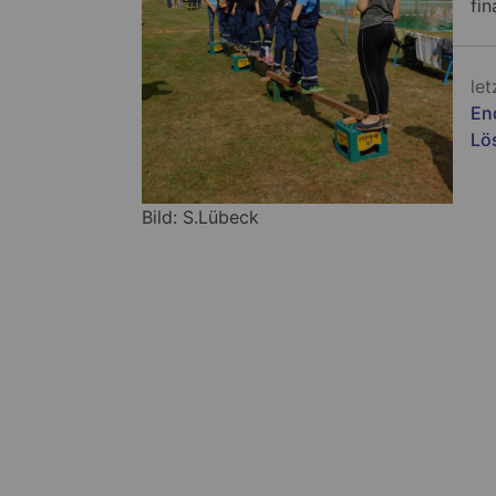
fin
Beitragsnavigation
let
En
Lö
Bild: S.Lübeck