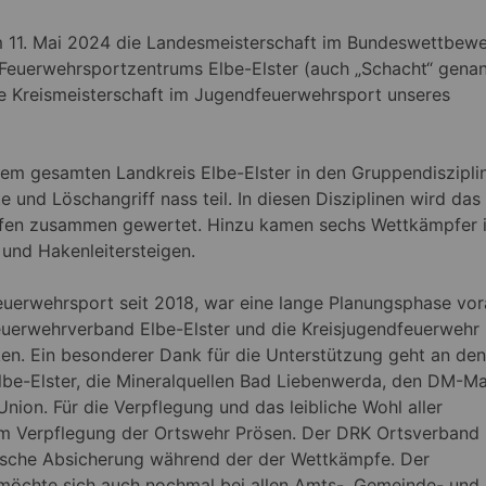
11. Mai 2024 die Landesmeisterschaft im Bundeswettbewe
Feuerwehrsportzentrums Elbe-Elster (auch „Schacht“ genan
ie Kreismeisterschaft im Jugendfeuerwehrsport unseres
m gesamten Landkreis Elbe-Elster in den Gruppendiszipli
und Löschangriff nass teil. In diesen Disziplinen wird das
pfen zusammen gewertet. Hinzu kamen sechs Wettkämpfer 
 und Hakenleitersteigen.
euerwehrsport seit 2018, war eine lange Planungsphase vo
euerwehrverband Elbe-Elster und die Kreisjugendfeuerwehr
ken. Ein besonderer Dank für die Unterstützung geht an den
Elbe-Elster, die Mineralquellen Bad Liebenwerda, den DM-Ma
nion. Für die Verpflegung und das leibliche Wohl aller
m Verpflegung der Ortswehr Prösen. Der DRK Ortsverband
nische Absicherung während der der Wettkämpfe. Der
möchte sich auch nochmal bei allen Amts-, Gemeinde- und