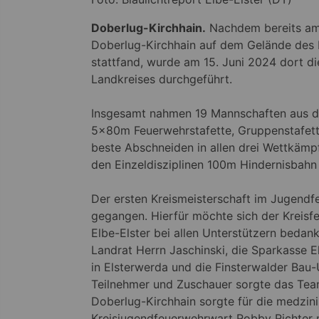
Doberlug-Kirchhain.
Nachdem bereits am 
Doberlug-Kirchhain auf dem Gelände des 
stattfand, wurde am 15. Juni 2024 dort d
Landkreises durchgeführt.
Insgesamt nahmen 19 Mannschaften aus de
5x80m Feuerwehrstafette, Gruppenstafette 
beste Abschneiden in allen drei Wettkäm
den Einzeldisziplinen 100m Hindernisbahn
Der ersten Kreismeisterschaft im Jugendf
gegangen. Hierfür möchte sich der Kreisf
Elbe-Elster bei allen Unterstützern bedan
Landrat Herrn Jaschinski, die Sparkasse 
in Elsterwerda und die Finsterwalder Bau-U
Teilnehmer und Zuschauer sorgte das Tea
Doberlug-Kirchhain sorgte für die medzi
Kreisjugendfeuerwehrwart Robby Richter 