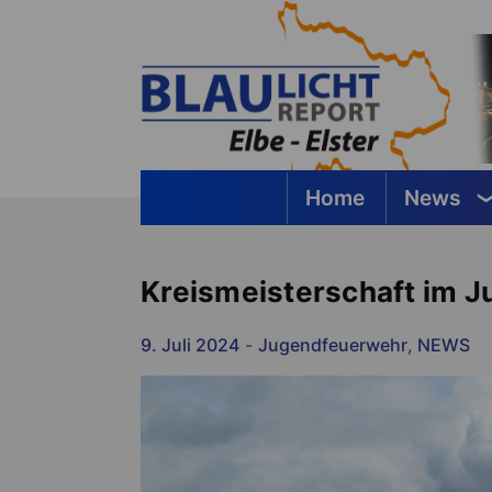
Springe
zum
Inhalt
Home
News
Blaulichtreport Elbe-Elster
Kreismeisterschaft im 
9. Juli 2024
-
Jugendfeuerwehr
,
NEWS