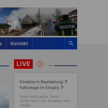
s
Kontakt
LIVE
Einsätze in Bearbeitung:
7
Fahrzeuge im Einsatz:
7
Quelle:
IRLS Lausitz
, Stand:
30.08.2023 11:50, Aktualität ohne
Gewähr