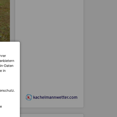
hrer
anbietern
in-Daten
e in
enschutz.
re