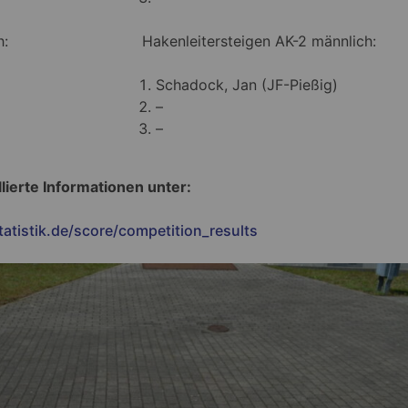
h:
Hakenleitersteigen AK-2 männlich:
Schadock, Jan (JF-Pießig)
–
–
llierte Informationen unter:
tatistik.de/score/competition_results