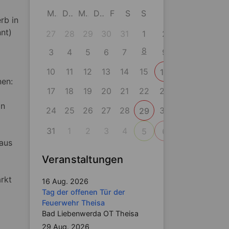
M
D
M
D
F
S
S
rb in
nt)
27
28
29
30
31
1
2
8
3
4
5
6
7
9
10
11
12
13
14
15
16
nen:
17
18
19
20
21
22
23
in
24
25
26
27
28
30
29
31
1
2
3
4
5
6
raus
Veranstaltungen
rkt
16 Aug. 2026
Tag der offenen Tür der
Feuerwehr Theisa
Bad Liebenwerda OT Theisa
29 Aug. 2026