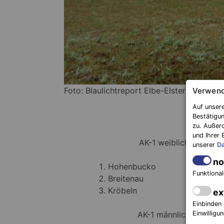
Foto: Blaulichtreport Elbe-Elster (DT)
Verwend
Auf unsere
Bestätigun
zu. Außer
und Ihrer 
AK-1 weiblich:
unserer
Da
no
Hohenbucko
Funktional
Breitenau
Kröbeln
ex
Einbinden 
AK-1 männlich:
Einwilligu