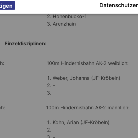
Datenschutzer
Hohenbucko-2
Hohenbucko-1
Arenzhain
Einzeldisziplinen:
h:
100m Hindernisbahn AK-2 weiblich:
Weber, Johanna (JF-Kröbeln)
–
–
h:
100m Hindernisbahn AK-2 männlich:
Kohn, Arian (JF-Kröbeln)
–
–