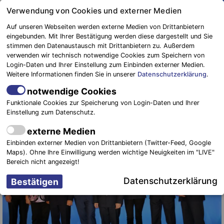
Springe
Verwendung von Cookies und externer Medien
zum
Auf unseren Webseiten werden externe Medien von Drittanbietern
Inhalt
eingebunden. Mit Ihrer Bestätigung werden diese dargestellt und Sie
stimmen den Datenaustausch mit Drittanbietern zu. Außerdem
Blaulichtreport
verwenden wir technisch notwendige Cookies zum Speichern von
Elbe-Elster
Verdiente Kameraden und Bürger
Login-Daten und Ihrer Einstellung zum Einbinden externer Medien.
Weitere Informationen finden Sie in unserer
Datenschutzerklärung
.
ausgezeichnet
notwendige Cookies
25. Oktober 2021
-
Veranstaltungen & Sonstiges
Funktionale Cookies zur Speicherung von Login-Daten und Ihrer
Einstellung zum Datenschutz.
externe Medien
Einbinden externer Medien von Drittanbietern (Twitter-Feed, Google
Maps). Ohne Ihre Einwilligung werden wichtige Neuigkeiten im "LIVE"
Bereich nicht angezeigt!
Datenschutzerklärung