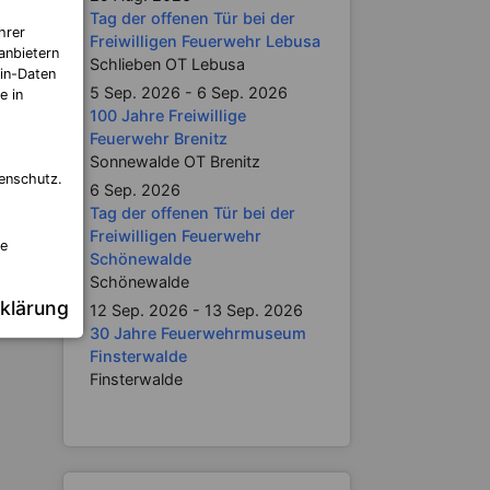
Tag der offenen Tür bei der
hrer
Freiwilligen Feuerwehr Lebusa
anbietern
Schlieben OT Lebusa
in-Daten
5 Sep. 2026 - 6 Sep. 2026
e in
100 Jahre Freiwillige
Feuerwehr Brenitz
Sonnewalde OT Brenitz
enschutz.
6 Sep. 2026
Tag der offenen Tür bei der
Freiwilligen Feuerwehr
re
Schönewalde
Schönewalde
klärung
12 Sep. 2026 - 13 Sep. 2026
30 Jahre Feuerwehrmuseum
Finsterwalde
Finsterwalde