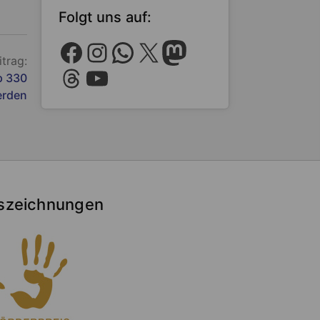
Folgt uns auf:
Facebook
Instagram
WhatsApp
X
Mastodon
itrag:
Threads
YouTube
p 330
erden
szeichnungen