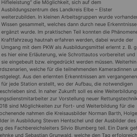
Hifleleistung“ die Möglichkeit, sich auf dem
Ausbildungszentrum des Landkreis Elbe – Elster
weiterzubilden. In kleinen Arbeitsgruppen wurde vorhande
Wissen gesammelt, welches dann durch neue Erkenntnisse
ergänzt wurde.
Im praktischen Teil konnten die Phänomen
Kraftfahrzeug hautnah erfahren werden, dabei wurde der
Umgang mit dem PKW als Ausbildungsmittel erlernt z. B. 
es hier eine Erläuterung, wie Schrottautos vorbereitet und
sie eingebeult bzw. eingedrückt werden müssen. Weiterhin
rdszenarien, welche für die teilnehmenden Kameradinnen u
stgelegt. Aus den erlernten Erkenntnissen am vergangenen
ür jede Station erstellt, wo der Aufbau, die notwendigen
schrieben sind. In naher Zukunft soll es eine Weiterbildung
ngsdienstmitarbeiter zur Vorstellung neuer Rettungstechni
18 sind Möglichkeiten zur Fort- und Weiterbildung für die
ochenende nahmen die Kreisausbilder Norman Barth, Holge
ilder in Ausbildung Steven Hentschel und der Ausbilder des
ng des Fachbereichsleiters Silvio Blumberg teil. Ein Dank ge
Behnke und Sebastian Grunwald, welche den Tag erfolgreic