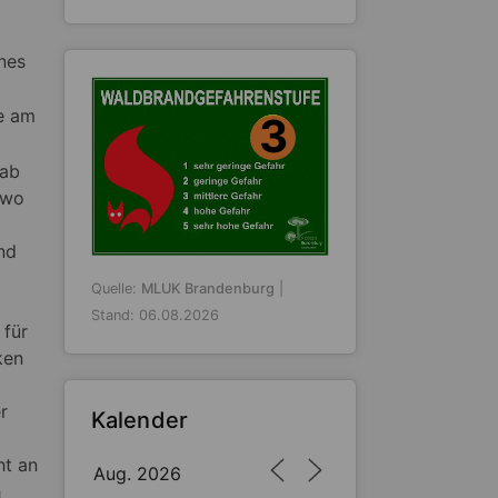
nes
e am
3
gab
 wo
nd
Quelle:
MLUK Brandenburg
|
Stand: 06.08.2026
 für
ken
r
Kalender
ht an
Aug. 2026
h