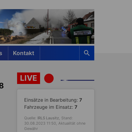
s
Kontakt
LIVE
8
Einsätze in Bearbeitung:
7
Fahrzeuge im Einsatz:
7
Quelle:
IRLS Lausitz
, Stand:
30.08.2023 11:50, Aktualität ohne
Gewähr