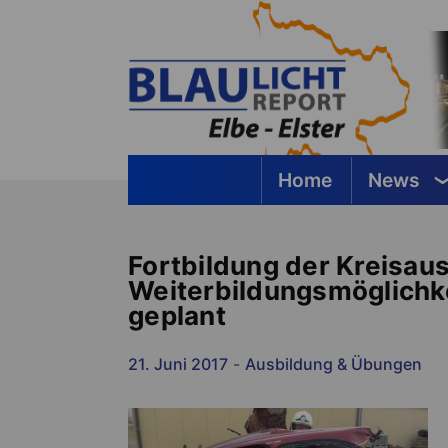
Springe
zum
Inhalt
Home
News
Blaulichtreport Elbe-Elster
Fortbildung der Kreisaus
Weiterbildungsmöglichke
geplant
21. Juni 2017
-
Ausbildung & Übungen