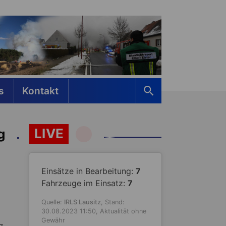
s
Kontakt
LIVE
g
Einsätze in Bearbeitung:
7
Fahrzeuge im Einsatz:
7
Quelle:
IRLS Lausitz
, Stand:
30.08.2023 11:50, Aktualität ohne
Gewähr