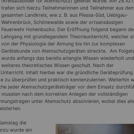
(Kreisausbilder für Atemschutz) geleitet wurde. Am 28.10.1
trafen sich hierzu Teilnehmerinnen und Teilnehmer aus de
gesamten Landkreis, wie z. B. aus Plessa-Süd, Uebigau-
Wahrenbrück, Schönewalde sowie der ortsansässigen
Feuerwehr Hohenbucko.
Der Eröffnung folgend begann de
Lehrgang mit grundlegendem Theorieunterricht, welcher s
von der Physiologie der Atmung bis hin zur komplexen
Gerätekunde von Atemschutzgeräten streckte. Am Folget
wurde anfangs das bereits erlangte Wissen wiederholt und
weiteres theoretisches Wissen geschult. Nach der
nterricht. Inhalt hierbei war die gründliche Geräteprüfun
te zu überprüfen und praktisch kennenzulernen. Weiterhin 
che jeder Atemschutzgeräteträger vor dem Einsatz durchfü
r mussten nach dem korrekten Anlegen der vollständigen
nungstragen unter Atemschutz absolvieren, wobei dies all
isterten.
Samstag die
erzu wurde ein