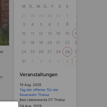
M
D
M
D
F
S
S
27
28
29
30
31
1
2
8
3
4
5
6
7
9
10
11
12
13
14
15
16
17
18
19
20
21
22
23
24
25
26
27
28
30
ter
29
31
1
2
3
4
5
6
Veranstaltungen
en
16 Aug. 2026
Tag der offenen Tür der
Feuerwehr Theisa
Bad Liebenwerda OT Theisa
29 Aug. 2026