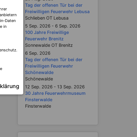
Tag der offenen Tür bei der
hrer
Freiwilligen Feuerwehr Lebusa
anbietern
Schlieben OT Lebusa
in-Daten
5 Sep. 2026 - 6 Sep. 2026
e in
itrag:
100 Jahre Freiwillige
chwer
Feuerwehr Brenitz
rletzt
Sonnewalde OT Brenitz
enschutz.
6 Sep. 2026
Tag der offenen Tür bei der
Freiwilligen Feuerwehr
re
Schönewalde
Schönewalde
klärung
12 Sep. 2026 - 13 Sep. 2026
30 Jahre Feuerwehrmuseum
Finsterwalde
Finsterwalde