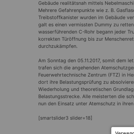
Gebäude realitätsnah mittels Nebelmaschi
Mehrere Gefahrenpunkte wie z. B. Gasfla
Treibstoffkanister wurden im Gebäude ver
galt es einen vermissten Dummy zu retten.
wasserführenden C-Rohr begann jeder Tru
korrekten Türöffnung bis zur Menschenre
durchzukämpfen.
Am Sonntag den 05.11.2017, somit dem let
trafen sich die angehenden Atemschutzge
Feuerwehrtechnische Zentrum (FTZ) in Her
dort ihre Belastungsprüfung zu absolvier
Wiederholung und theoretischen Grundlage
Belastungsstrecke. Alle meisterten die sch
nun den Einsatz unter Atemschutz in ihre
[smartslider3 slider=18]
Verwend