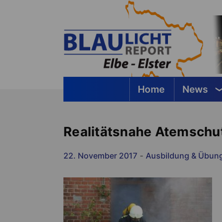
Springe
zum
Inhalt
Home
News
Blaulichtreport Elbe-Elster
Realitätsnahe Atemschut
22. November 2017
-
Ausbildung & Übun