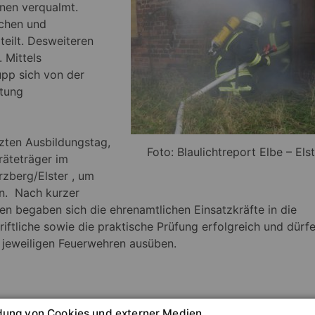
nen verqualmt.
schen und
teilt. Desweiteren
 Mittels
pp sich von der
ttung
zten Ausbildungstag,
Foto: Blaulichtreport Elbe – Els
räteträger im
zberg/Elster , um
en. Nach kurzer
n begaben sich die ehrenamtlichen Einsatzkräfte in die
riftliche sowie die praktische Prüfung erfolgreich und dürf
n jeweiligen Feuerwehren ausüben.
ung von Cookies und externer Medien