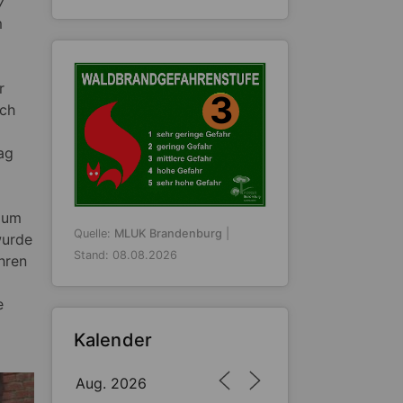
7
m
r
3
ich
ag
g um
Quelle:
MLUK Brandenburg
|
wurde
Stand: 08.08.2026
hren
e
Kalender
Aug. 2026