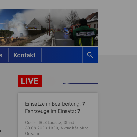
s
Kontakt
LIVE
Einsätze in Bearbeitung:
7
Fahrzeuge im Einsatz:
7
d
Quelle:
IRLS Lausitz
, Stand:
30.08.2023 11:50, Aktualität ohne
n
Gewähr