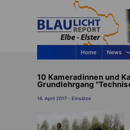
Springe
zum
Inhalt
Home
News
Blaulichtreport Elbe-Elster
10 Kameradinnen und K
Grundlehrgang "Technisc
16. April 2017
-
Einsätze