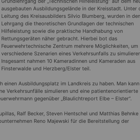
Grundlehrgang der „Technischen Hilfeleistung“ auf dem ne
ausgebauten
Ausbildungsgelände in der Kreisstadt. Unter 
Leitung des Kreisausbilders Silvio Blumberg, wurden in de
Lehrgang die theoretischen Grundlagen der technischen
Hilfeleistung sowie die praktische Handhabung von
Rettungsgeräten näher gebracht. Hierbei bot das
Feuerwehrtechnische Zentrum mehrere Möglichkeiten, um
verschiedene Szenarien eines Verkehrsunfalls zu simulieren
Insgesamt nahmen 10 Kameradinnen und Kameraden aus
Finsterwalde und Herzberg/Elster teil.
lch einen Ausbildungsplatz im Landkreis zu haben. Man kann
ne Verkehrsunfälle simulieren und eine patientenorientierte
Feuerwehrmann gegenüber „Blaulichtreport Elbe – Elster“.
pillas, Ralf Becker, Steven Hentschel und Matthias Behnke 
unternehmen Reno Majewski für die Bereitstellung der