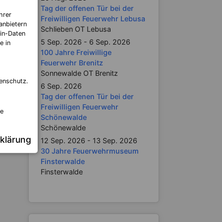
Tag der offenen Tür bei der
hrer
Freiwilligen Feuerwehr Lebusa
anbietern
Schlieben OT Lebusa
in-Daten
5 Sep. 2026 - 6 Sep. 2026
e in
100 Jahre Freiwillige
Feuerwehr Brenitz
Sonnewalde OT Brenitz
enschutz.
6 Sep. 2026
Tag der offenen Tür bei der
Freiwilligen Feuerwehr
re
Schönewalde
Schönewalde
klärung
12 Sep. 2026 - 13 Sep. 2026
30 Jahre Feuerwehrmuseum
Finsterwalde
Finsterwalde