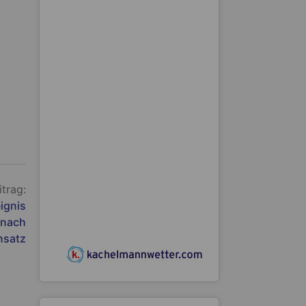
itrag:
ignis
 nach
nsatz