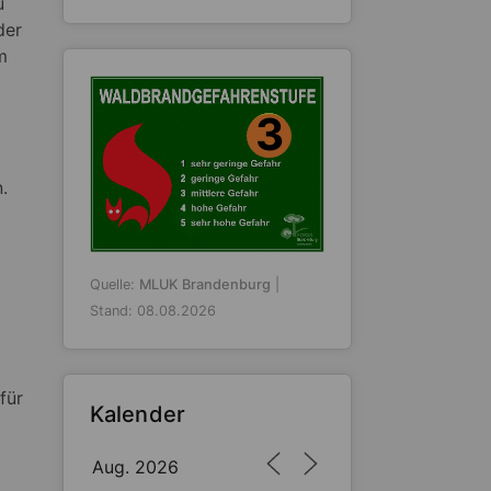
u
der
m
3
.
Quelle:
MLUK Brandenburg
|
Stand: 08.08.2026
für
Kalender
Aug. 2026