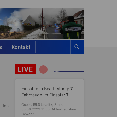
s
Kontakt
LIVE
Einsätze in Bearbeitung:
7
Fahrzeuge im Einsatz:
7
Quelle:
IRLS Lausitz
, Stand:
aden
30.08.2023 11:50, Aktualität ohne
Gewähr