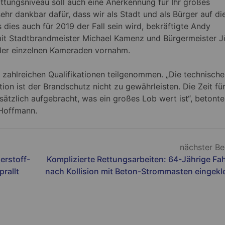
tungsniveau soll auch eine Anerkennung für Ihr großes
ehr dankbar dafür, dass wir als Stadt und als Bürger auf di
 dies auch für 2019 der Fall sein wird, bekräftigte Andy
it Stadtbrandmeister Michael Kamenz und Bürgermeister J
er einzelnen Kameraden vornahm.
 zahlreichen Qualifikationen teilgenommen. „Die technisch
on ist der Brandschutz nicht zu gewährleisten. Die Zeit fü
tzlich aufgebracht, was ein großes Lob wert ist“, betonte
 Hoffmann.
nächster Be
erstoff-
Komplizierte Rettungsarbeiten: 64-Jährige Fah
rallt
nach Kollision mit Beton-Strommasten eingek