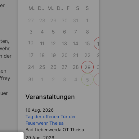
ter
M
D
M
D
F
S
S
27
28
29
30
31
1
2
3
4
5
6
7
8
9
n
ten,
10
11
12
13
14
15
16
wehr,
17
18
19
20
21
22
23
n der
24
25
26
27
28
30
29
nen
ffrey
31
1
2
3
4
5
6
euer
Veranstaltungen
16 Aug. 2026
Tag der offenen Tür der
Feuerwehr Theisa
Bad Liebenwerda OT Theisa
ders,
29 Aug. 2026