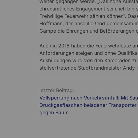
weiter gegangen werde. „Das hohe Ausstat
ehrenamtliches Engagement sein, ich bin s
Freiwillige Feuerwehr zählen können“. Dass
Hoffmann, der anschließend gemeinsam m
Gampe die Ehrungen und Beförderungen d
Auch in 2018 haben die Feuerwehrleute an
Anforderungen steigen und ohne Qualifikati
Ausbildungen wird von den Kameraden zusä
stellvertretende Stadtbrandmeister Andy
Beitragsnavigation
letzter Beitrag:
Vollsperrung nach Verkehrsunfall: Mit Sau
Druckgasflaschen beladener Transporter p
gegen Baum