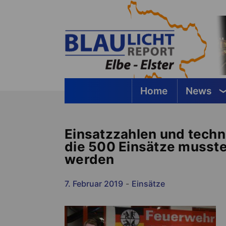
Springe
zum
Inhalt
Home
News
Blaulichtreport Elbe-Elster
Einsatzzahlen und techn
die 500 Einsätze musste
werden
7. Februar 2019
-
Einsätze