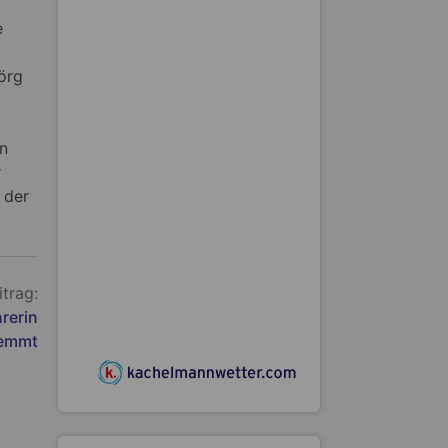
e
örg
en
r
 der
itrag:
rerin
lemmt