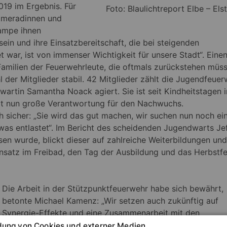
19 im Ergebnis. Für
Foto: Blaulichtreport Elbe – Els
ameradinnen und
ampe ihnen
ein und ihre Einsatzbereitschaft, die bei steigenden
 war, ist von immenser Wichtigkeit für unsere Stadt“. Eine
Familien der Feuerwehrleute, die oftmals zurückstehen müss
l der Mitglieder stabil. 42 Mitglieder zählt die Jugendfeuer
wartin Samantha Noack agiert. Sie ist seit Kindheitstagen i
mmt nun große Verantwortung für den Nachwuchs.
 sicher: „Sie wird das gut machen, wir suchen nun noch ei
etwas entlastet“. Im Bericht des scheidenden Jugendwarts Je
en wurde, blickt dieser auf zahlreiche Weiterbildungen und
nsatz im Freibad, den Tag der Ausbildung und das Herbstf
Die Arbeit in der Stützpunktfeuerwehr habe sich bewährt,
betonte Michael Kamenz: „Wir setzen auch zukünftig auf
Synergie-Effekte und eine Zusammenarbeit mit den
Einrichtungen des Rettungswesens“. So freue es ihn beson
ung von Cookies und externer Medien