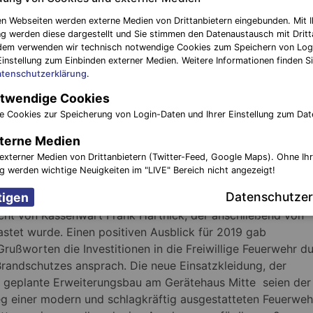
dass der stellvertretende Kreisbrandmeister Frank Romey,
n Webseiten werden externe Medien von Drittanbietern eingebunden. Mit I
Florian Schönherr vom Technischen Hilfswerk, der Leiter d
g werden diese dargestellt und Sie stimmen den Datenaustausch mit Dritt
DRK-Rettungswache, Peter Marschner, und André Wagner 
dem verwenden wir technisch notwendige Cookies zum Speichern von Log
Einstellung zum Einbinden externer Medien. Weitere Informationen finden Si
der DRK-Rettungshundestaffel sowie Vertreter der
tenschutzerklärung
.
Stützpunktfeuerwehr der Einladung gefolgt seien. Ein posi
twendige Cookies
Fazit zog der Stadtbrandmeister für die gute und konstru
Zusammenarbeit mit der Stadt Finsterwalde. Dafür dankte
e Cookies zur Speicherung von Login-Daten und Ihrer Einstellung zum Dat
neben Bürgermeister Jörg Gampe auch dem Fachbereichsl
terne Medien
Michael Miersch und Abteilungsleiter Sven Heller für deren
externer Medien von Drittanbietern (Twitter-Feed, Google Maps). Ohne Ih
htete aus der Fachabteilung Historik. 558 Besucher seien i
ng werden wichtige Neuigkeiten im "LIVE" Bereich nicht angezeigt!
 Einladung in diverse Ausstellungen gefolgt. Unter ander
Datenschutzer
dtepartnerschaft mit Eppelborn habe sich großer Beliebthe
icht von Kassenwart Frank Hartnick, der anschließend von
tet wurde. Einen positiven Ausblick für 2019 gab
rußworten die Investitionen in die Freiwillige Feuerwehr d
 Brandschutzes ansprach. Die neue Einsatzkleidung, der
geplante Erweiterungsbau am Gerätehaus Mitte seien der
g einer modern und schlagkräftig ausgestatteten Feuerweh