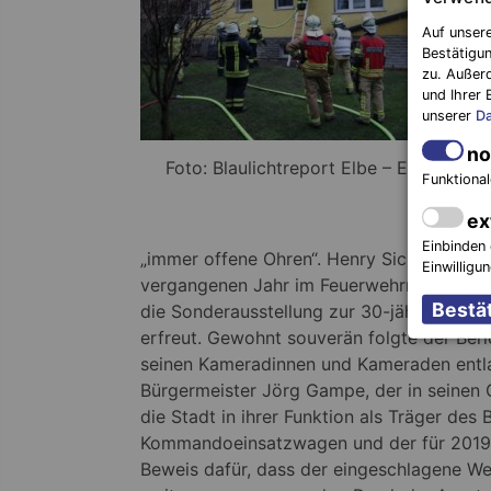
Auf unsere
Bestätigun
zu. Außer
und Ihrer 
unserer
Da
no
Foto: Blaulichtreport Elbe – Elster
Funktional
ex
Einbinden 
„immer offene Ohren“. Henry Sickora beric
Einwilligu
vergangenen Jahr im Feuerwehrmuseum der
die Sonderausstellung zur 30-jährigen Stä
erfreut. Gewohnt souverän folgte der Ber
seinen Kameradinnen und Kameraden entlas
Bürgermeister Jörg Gampe, der in seinen G
die Stadt in ihrer Funktion als Träger des
Kommandoeinsatzwagen und der für 2019 
Beweis dafür, dass der eingeschlagene We