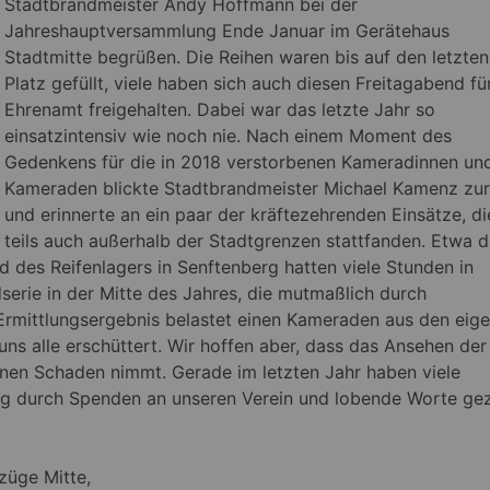
Stadtbrandmeister Andy Hoffmann bei der
Jahreshauptversammlung Ende Januar im Gerätehaus
Stadtmitte begrüßen. Die Reihen waren bis auf den letzten
Platz gefüllt, viele haben sich auch diesen Freitagabend für
Ehrenamt freigehalten. Dabei war das letzte Jahr so
einsatzintensiv wie noch nie.
Nach einem Moment des
Gedenkens für die in 2018 verstorbenen Kameradinnen un
Kameraden blickte Stadtbrandmeister Michael Kamenz zu
und erinnerte an ein paar der kräftezehrenden Einsätze, di
teils auch außerhalb der Stadtgrenzen stattfanden. Etwa d
 des Reifenlagers in Senftenberg hatten viele Stunden in
rie in der Mitte des Jahres, die mutmaßlich durch
 Ermittlungsergebnis belastet einen Kameraden aus den eig
ns alle erschüttert. Wir hoffen aber, dass das Ansehen der
nen Schaden nimmt. Gerade im letzten Jahr haben viele
ng durch Spenden an unseren Verein und lobende Worte gez
züge Mitte,