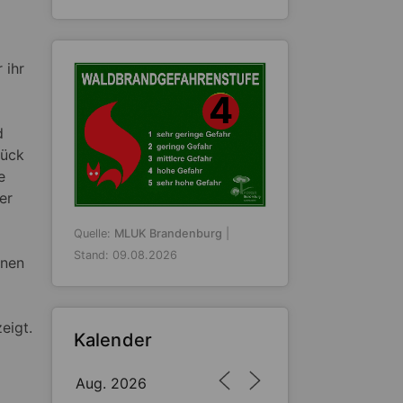
 ihr
4
d
rück
e
er
Quelle:
MLUK Brandenburg
|
Stand: 09.08.2026
enen
eigt.
Kalender
Aug. 2026