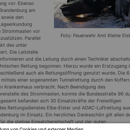
ung vor. Ebenso
i Brandenburg am
e sowie den
 Lageerkundung
n Strommasten vor
Foto: Feuerwehr Amt Kleine Els
ustützen. Parallel
kt des unter
t. Die Leitstelle
formieren und die Leitung durch einen Techniker abschalt
hnischen Rettung begonnen. Hierzu wurde ein Erstzugang 
schließend auch als Rettungsöffnung genutzt wurde. Die 6
mittels einer sogenannten Tunnelrettung durch den Koffer
ein Krankenhaus verbracht. Nach Beendigung des
hrenstelle des Strommasten, konnte die Bundesstraße 96 d
sgesamt befanden sich 30 Einsatzkräfte der Freiwilligen
des Rettungsdienstes Elbe-Elster und ADAC-Luftrettung au
denburg im Einsatz. Ein herzliches Dankeschön gilt allen d
ür die stetige Einsatzbereitschaft und der guten
ung von Cookies und externer Medien