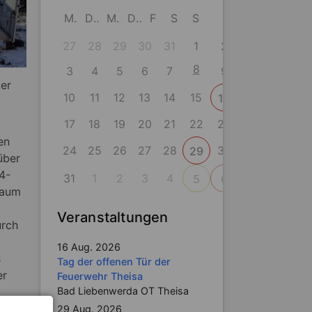
M
D
M
D
F
S
S
27
28
29
30
31
1
2
8
3
4
5
6
7
9
ter
10
11
12
13
14
15
16
17
18
19
20
21
22
23
en
24
25
26
27
28
30
29
über
4-
31
1
2
3
4
5
6
raum
Veranstaltungen
urch
16 Aug. 2026
s
Tag der offenen Tür der
er
Feuerwehr Theisa
Bad Liebenwerda OT Theisa
29 Aug. 2026