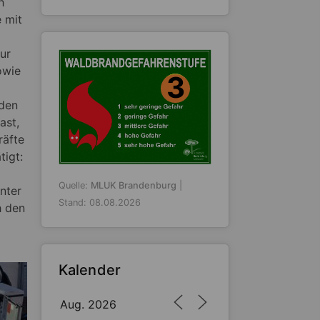
h
 mit
ur
owie
3
 den
ast,
räfte
tigt:
Quelle:
MLUK Brandenburg
|
nter
Stand: 08.08.2026
h den
Kalender
Aug. 2026