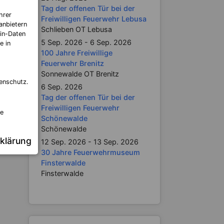
Tag der offenen Tür bei der
hrer
Freiwilligen Feuerwehr Lebusa
anbietern
Schlieben OT Lebusa
itrag:
in-Daten
5 Sep. 2026 - 6 Sep. 2026
e in
efekt
100 Jahre Freiwillige
Feuerwehr Brenitz
Sonnewalde OT Brenitz
enschutz.
6 Sep. 2026
Tag der offenen Tür bei der
Freiwilligen Feuerwehr
re
Schönewalde
Schönewalde
klärung
12 Sep. 2026 - 13 Sep. 2026
30 Jahre Feuerwehrmuseum
Finsterwalde
Finsterwalde