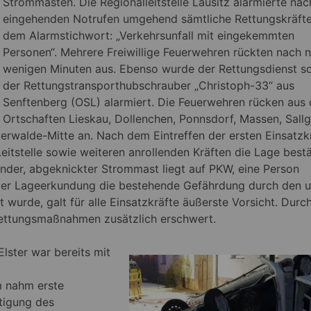
Strommasten. Die Regionalleitstelle Lausitz alarmierte nac
eingehenden Notrufen umgehend sämtliche Rettungskräfte
dem Alarmstichwort: „Verkehrsunfall mit eingekemmten
Personen“. Mehrere Freiwillige Feuerwehren rückten nach n
wenigen Minuten aus.
Ebenso wurde der Rettungsdienst s
der Rettungstransporthubschrauber „Christoph-33“ aus
Senftenberg (OSL) alarmiert. Die Feuerwehren rücken aus
Ortschaften Lieskau, Dollenchen, Ponnsdorf, Massen, Sallg
terwalde-Mitte an. Nach dem Eintreffen der ersten Einsatzk
itstelle sowie weiteren anrollenden Kräften die Lage bestä
der, abgeknickter Strommast liegt auf PKW, eine Person
er Lageerkundung die bestehende Gefährdung durch den u
urde, galt für alle Einsatzkräfte äußerste Vorsicht. Durc
ttungsmaßnahmen zusätzlich erschwert.
lster war bereits mit
m
m nahm erste
tigung des