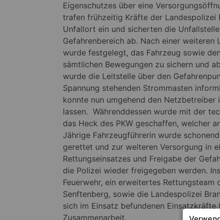
Eigenschutzes über eine Versorgungsöffn
trafen frühzeitig Kräfte der Landespolize
Unfallort ein und sicherten die Unfallstell
Gefahrenbereich ab. Nach einer weiteren
wurde festgelegt, das Fahrzeug sowie de
sämtlichen Bewegungen zu sichern und abz
wurde die Leitstelle über den Gefahrenpun
Spannung stehenden Strommasten informier
konnte nun umgehend den Netzbetreiber in
lassen. Währenddessen wurde mit der tec
das Heck des PKW geschaffen, welcher an
Jährige Fahrzeugführerin wurde schonend 
gerettet und zur weiteren Versorgung in 
Rettungseinsatzes und Freigabe der Gefa
die Polizei wieder freigegeben werden. In
Feuerwehr, ein erweitertes Rettungsteam 
Senftenberg, sowie die Landespolizei Bran
sich im Einsatz befundenen Einsatzkräfte f
Zusammenarbeit.
Verwend