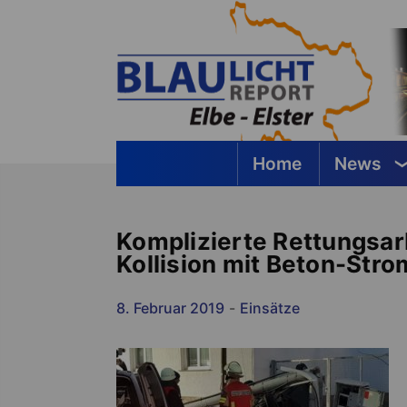
Springe
zum
Inhalt
Home
News
Blaulichtreport Elbe-Elster
Komplizierte Rettungsar
Kollision mit Beton-St
8. Februar 2019
-
Einsätze