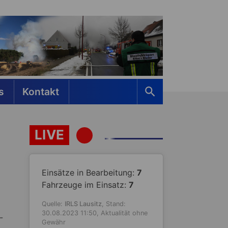
s
Kontakt
LIVE
Einsätze in Bearbeitung:
7
Fahrzeuge im Einsatz:
7
Quelle:
IRLS Lausitz
, Stand:
30.08.2023 11:50, Aktualität ohne
-
Gewähr