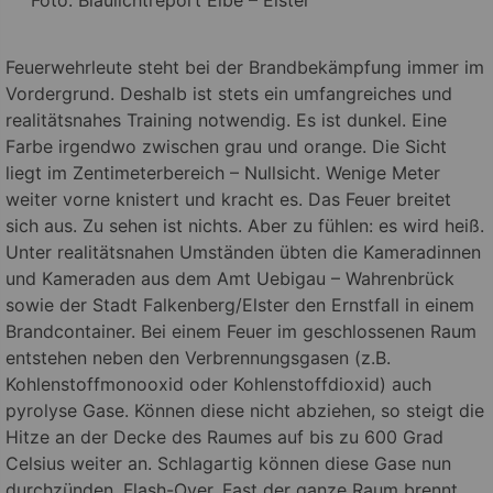
Feuerwehrleute steht bei der Brandbekämpfung immer im
Vordergrund. Deshalb ist stets ein umfangreiches und
realitätsnahes Training notwendig.
Es ist dunkel. Eine
Farbe irgendwo zwischen grau und orange. Die Sicht
liegt im Zentimeterbereich – Nullsicht. Wenige Meter
weiter vorne knistert und kracht es. Das Feuer breitet
sich aus. Zu sehen ist nichts. Aber zu fühlen: es wird heiß.
Unter realitätsnahen Umständen übten die Kameradinnen
und Kameraden aus dem Amt Uebigau – Wahrenbrück
sowie der Stadt Falkenberg/Elster den Ernstfall in einem
Brandcontainer. Bei einem Feuer im geschlossenen Raum
entstehen neben den Verbrennungsgasen (z.B.
Kohlenstoffmonooxid oder Kohlenstoffdioxid) auch
pyrolyse Gase. Können diese nicht abziehen, so steigt die
Hitze an der Decke des Raumes auf bis zu 600 Grad
Celsius weiter an. Schlagartig können diese Gase nun
durchzünden. Flash-Over. Fast der ganze Raum brennt