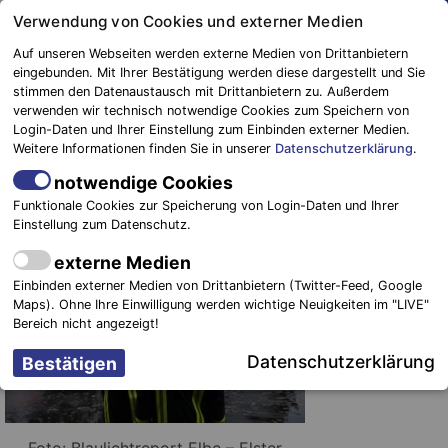
Springe
Verwendung von Cookies und externer Medien
zum
Auf unseren Webseiten werden externe Medien von Drittanbietern
Inhalt
eingebunden. Mit Ihrer Bestätigung werden diese dargestellt und Sie
stimmen den Datenaustausch mit Drittanbietern zu. Außerdem
Blaulichtreport
verwenden wir technisch notwendige Cookies zum Speichern von
Elbe-Elster
Flash-Over im Innenangriff
Login-Daten und Ihrer Einstellung zum Einbinden externer Medien.
Weitere Informationen finden Sie in unserer
Datenschutzerklärung
.
8. Dezember 2017
-
Einsätze
notwendige Cookies
Funktionale Cookies zur Speicherung von Login-Daten und Ihrer
Uebigau
Einstellung zum Datenschutz.
Wahrenbrück.
externe Medien
Die Sicherheit
Einbinden externer Medien von Drittanbietern (Twitter-Feed, Google
und
Maps). Ohne Ihre Einwilligung werden wichtige Neuigkeiten im "LIVE"
Gesundheit
Bereich nicht angezeigt!
der
Datenschutzerklärung
Foto: Blaulichtreport Elbe – Elster