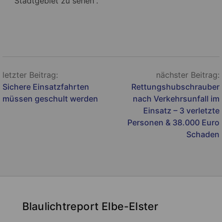
Stadtgebiet zu sehen“.
Beitragsnavigation
letzter Beitrag:
nächster Beitrag:
Sichere Einsatzfahrten
Rettungshubschrauber
müssen geschult werden
nach Verkehrsunfall im
Einsatz – 3 verletzte
Personen & 38.000 Euro
Schaden
Blaulichtreport Elbe-Elster