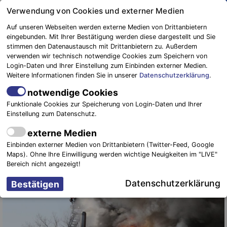
Springe
Verwendung von Cookies und externer Medien
zum
Auf unseren Webseiten werden externe Medien von Drittanbietern
Inhalt
eingebunden. Mit Ihrer Bestätigung werden diese dargestellt und Sie
stimmen den Datenaustausch mit Drittanbietern zu. Außerdem
Blaulichtreport
verwenden wir technisch notwendige Cookies zum Speichern von
Elbe-Elster
Über 550 Einsätze für Einsatzkräfte
Login-Daten und Ihrer Einstellung zum Einbinden externer Medien.
Weitere Informationen finden Sie in unserer
Datenschutzerklärung
.
der Feuerwehren im Landkreis Elbe –
Elster
notwendige Cookies
Funktionale Cookies zur Speicherung von Login-Daten und Ihrer
Einstellung zum Datenschutz.
31. August 2017
-
Einsätze
externe Medien
Einbinden externer Medien von Drittanbietern (Twitter-Feed, Google
Maps). Ohne Ihre Einwilligung werden wichtige Neuigkeiten im "LIVE"
Bereich nicht angezeigt!
Datenschutzerklärung