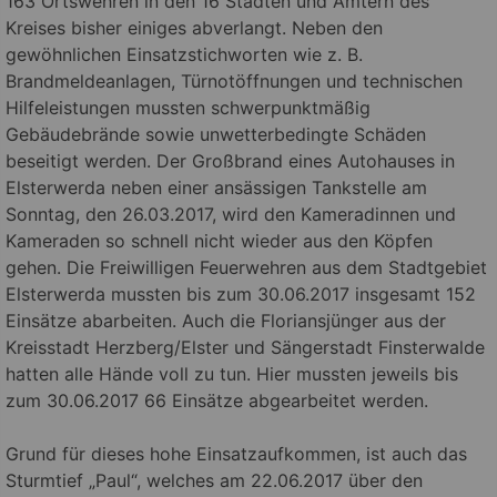
163 Ortswehren in den 16 Städten und Ämtern des
Kreises bisher einiges abverlangt. Neben den
gewöhnlichen Einsatzstichworten wie z. B.
Brandmeldeanlagen, Türnotöffnungen und technischen
Hilfeleistungen mussten schwerpunktmäßig
Gebäudebrände sowie unwetterbedingte Schäden
beseitigt werden. Der Großbrand eines Autohauses in
Elsterwerda neben einer ansässigen Tankstelle am
Sonntag, den 26.03.2017, wird den Kameradinnen und
Kameraden so schnell nicht wieder aus den Köpfen
gehen.
Die Freiwilligen Feuerwehren aus dem Stadtgebiet
Elsterwerda mussten bis zum 30.06.2017 insgesamt 152
Einsätze abarbeiten. Auch die Floriansjünger aus der
Kreisstadt Herzberg/Elster und Sängerstadt Finsterwalde
hatten alle Hände voll zu tun. Hier mussten jeweils bis
zum 30.06.2017 66 Einsätze abgearbeitet werden.
Grund für dieses hohe Einsatzaufkommen, ist auch das
Sturmtief „Paul“, welches am 22.06.2017 über den