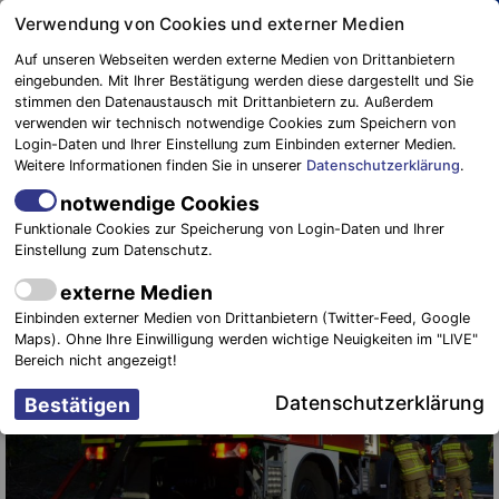
Springe
Verwendung von Cookies und externer Medien
zum
Auf unseren Webseiten werden externe Medien von Drittanbietern
Inhalt
eingebunden. Mit Ihrer Bestätigung werden diese dargestellt und Sie
stimmen den Datenaustausch mit Drittanbietern zu. Außerdem
Blaulichtreport
verwenden wir technisch notwendige Cookies zum Speichern von
Elbe-Elster
Waldbrände halten die freiwilligen
Login-Daten und Ihrer Einstellung zum Einbinden externer Medien.
Weitere Informationen finden Sie in unserer
Datenschutzerklärung
.
Einsatzkräfte auf Trab
notwendige Cookies
26. Juli 2024
-
Einsätze
,
NEWS
Funktionale Cookies zur Speicherung von Login-Daten und Ihrer
Einstellung zum Datenschutz.
externe Medien
Einbinden externer Medien von Drittanbietern (Twitter-Feed, Google
Maps). Ohne Ihre Einwilligung werden wichtige Neuigkeiten im "LIVE"
Bereich nicht angezeigt!
Datenschutzerklärung